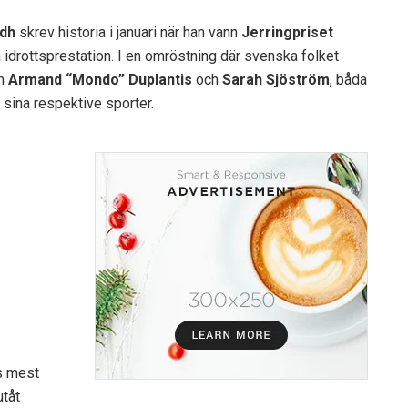
dh
skrev historia i januari när han vann
Jerringpriset
 idrottsprestation. I en omröstning där svenska folket
om
Armand “Mondo” Duplantis
och
Sarah Sjöström
, båda
sina respektive sporter.
es mest
utåt