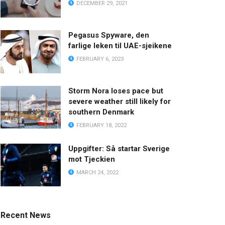
DECEMBER 29, 2021
Pegasus Spyware, den
farlige leken til UAE-sjeikene
FEBRUARY 6, 2023
Storm Nora loses pace but
severe weather still likely for
southern Denmark
FEBRUARY 18, 2022
Uppgifter: Så startar Sverige
mot Tjeckien
MARCH 24, 2022
Recent News