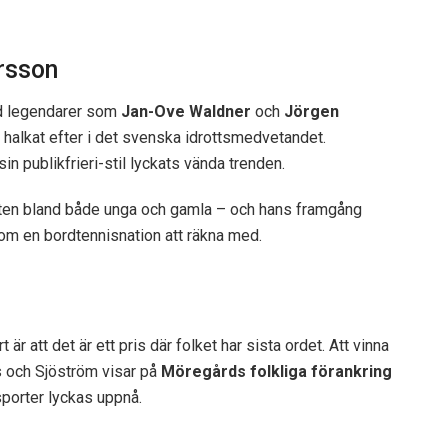
rsson
ed legendarer som
Jan-Ove Waldner
och
Jörgen
 halkat efter i det svenska idrottsmedvetandet.
in publikfrieri-stil lyckats vända trenden.
orten bland både unga och gamla – och hans framgång
 som en bordtennisnation att räkna med.
r att det är ett pris där folket har sista ordet. Att vinna
s och Sjöström visar på
Möregårds folkliga förankring
sporter lyckas uppnå.