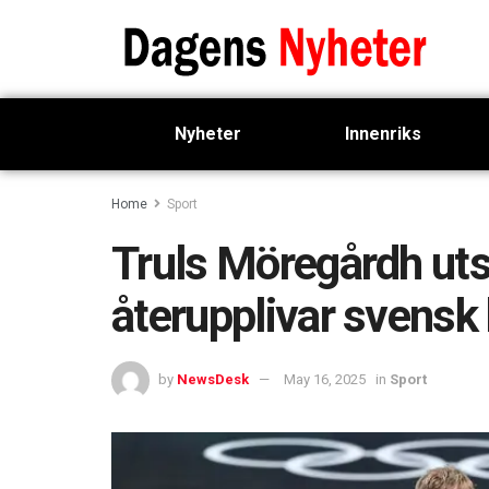
Nyheter
Innenriks
Home
Sport
Truls Möregårdh utsed
återupplivar svensk
by
NewsDesk
May 16, 2025
in
Sport