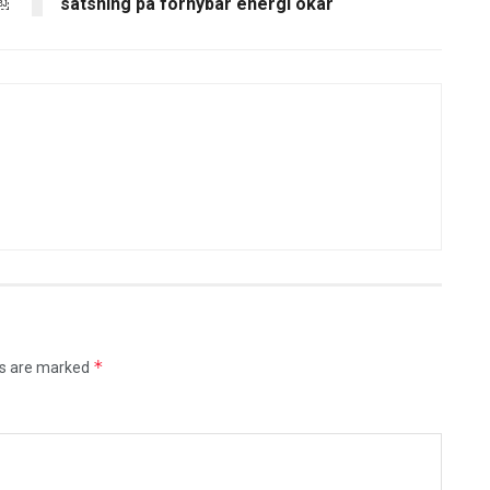
￼
satsning på förnybar energi ökar
*
ds are marked