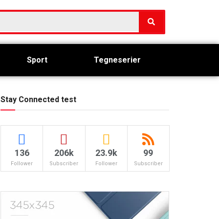
Sport
Tegneserier
Stay Connected test
136
206k
23.9k
99
Follower
Subscriber
Follower
Subscriber