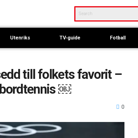
Utenriks
TV-guide
Fotball
d till folkets favorit –
 bordtennis ￼
0