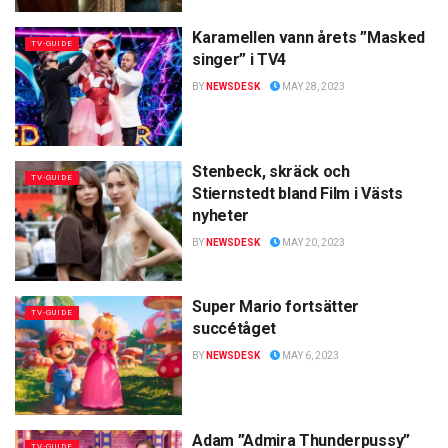
Karamellen vann årets ”Masked
TV-GUIDE
singer” i TV4
BY
NEWSDESK
MAY 28, 2023
Stenbeck, skräck och
TV-GUIDE
Stiernstedt bland Film i Västs
nyheter
BY
NEWSDESK
MAY 20, 2023
Super Mario fortsätter
TV-GUIDE
succétåget
BY
NEWSDESK
MAY 6, 2023
Adam ”Admira Thunderpussy”
TV-GUIDE