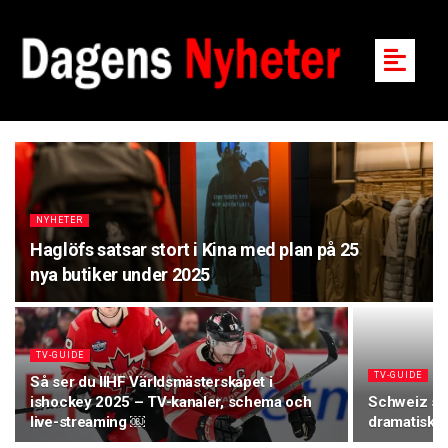
NYHETER
Haglöfs satsar stort i Kina med plan på 25
nya butiker under 2025
TV-GUIDE
TV-GUIDE
Så ser du IIHF Världsmästerskapet i
ishockey 2025 – TV-kanaler, schema och
Schweiz sl
live-streaming ￼
dramatisk v