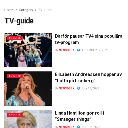
Home
Category
TV-guide
TV-guide
Därför pausar TV4 sina populära
TV-GUIDE
tv-program
BY
NEWSDESK
SEPTEMBER 12, 2023
Elisabeth Andreassen hoppar av
TV-GUIDE
”Lotta på Liseberg”
BY
NEWSDESK
JULY 17, 2023
Linda Hamilton gör roll i
TV-GUIDE
”Stranger things”
BY
NEWSDESK
JUNE 18, 2023