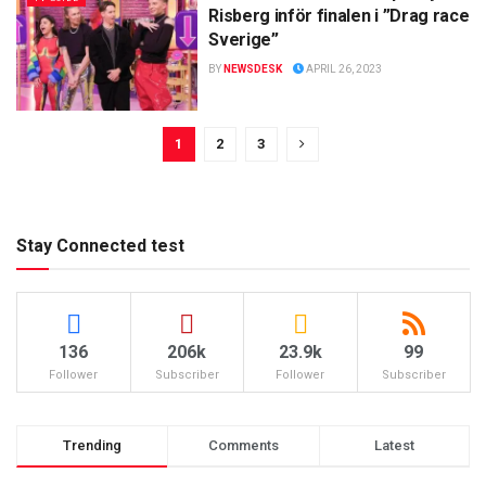
Risberg inför finalen i ”Drag race
Sverige”
BY
NEWSDESK
APRIL 26, 2023
1
2
3
Stay Connected test
136
206k
23.9k
99
Follower
Subscriber
Follower
Subscriber
Trending
Comments
Latest