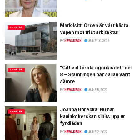
Mark Isitt: Orden är vårt bästa
TV-GUIDE
vapen mot trist arkitektur
BY
NEWSDESK
JUNE 10, 2023
”Gift vid första ögonkastet” del
TV-GUIDE
8 – Stämningen har sällan varit
sämre
BY
NEWSDESK
JUNE 5, 2023
Joanna Gorecka: Nu har
TV-GUIDE
kaninkokerskan slitits upp ur
fyndlådan
BY
NEWSDESK
JUNE 2, 2023