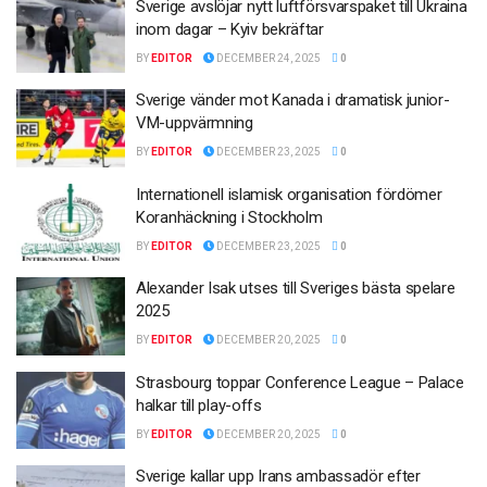
Sverige avslöjar nytt luftförsvarspaket till Ukraina
inom dagar – Kyiv bekräftar
BY
EDITOR
DECEMBER 24, 2025
0
Sverige vänder mot Kanada i dramatisk junior-
VM-uppvärmning
BY
EDITOR
DECEMBER 23, 2025
0
Internationell islamisk organisation fördömer
Koranhäckning i Stockholm
BY
EDITOR
DECEMBER 23, 2025
0
Alexander Isak utses till Sveriges bästa spelare
2025
BY
EDITOR
DECEMBER 20, 2025
0
Strasbourg toppar Conference League – Palace
halkar till play-offs
BY
EDITOR
DECEMBER 20, 2025
0
Sverige kallar upp Irans ambassadör efter