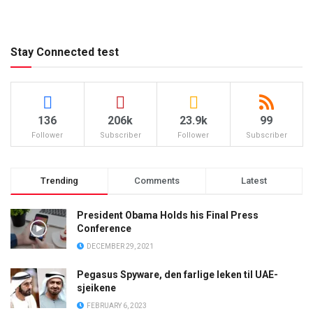
Stay Connected test
136
206k
23.9k
99
Follower
Subscriber
Follower
Subscriber
Trending
Comments
Latest
President Obama Holds his Final Press
Conference
DECEMBER 29, 2021
Pegasus Spyware, den farlige leken til UAE-
sjeikene
FEBRUARY 6, 2023