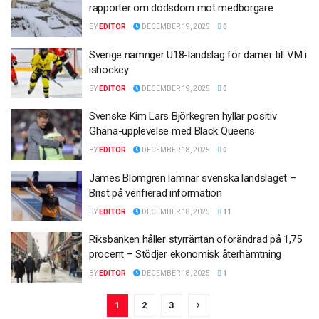
rapporter om dödsdom mot medborgare
BY
EDITOR
DECEMBER 19, 2025
0
Sverige namnger U18-landslag för damer till VM i
ishockey
BY
EDITOR
DECEMBER 19, 2025
0
Svenske Kim Lars Björkegren hyllar positiv
Ghana-upplevelse med Black Queens
BY
EDITOR
DECEMBER 18, 2025
0
James Blomgren lämnar svenska landslaget –
Brist på verifierad information
BY
EDITOR
DECEMBER 18, 2025
11
Riksbanken håller styrräntan oförändrad på 1,75
procent – Stödjer ekonomisk återhämtning
BY
EDITOR
DECEMBER 18, 2025
1
1
2
3