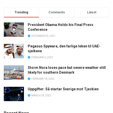
Trending
Comments
Latest
President Obama Holds his Final Press
Conference
DECEMBER 29, 2021
Pegasus Spyware, den farlige leken til UAE-
sjeikene
FEBRUARY 6, 2023
Storm Nora loses pace but severe weather still
likely for southern Denmark
FEBRUARY 18, 2022
Uppgifter: Så startar Sverige mot Tjeckien
MARCH 24, 2022