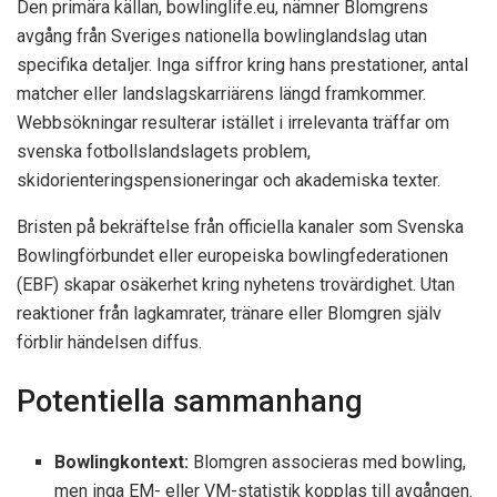
Den primära källan, bowlinglife.eu, nämner Blomgrens
avgång från Sveriges nationella bowlinglandslag utan
specifika detaljer. Inga siffror kring hans prestationer, antal
matcher eller landslagskarriärens längd framkommer.
Webbsökningar resulterar istället i irrelevanta träffar om
svenska fotbollslandslagets problem,
skidorienteringspensioneringar och akademiska texter.
Bristen på bekräftelse från officiella kanaler som Svenska
Bowlingförbundet eller europeiska bowlingfederationen
(EBF) skapar osäkerhet kring nyhetens trovärdighet. Utan
reaktioner från lagkamrater, tränare eller Blomgren själv
förblir händelsen diffus.
Potentiella sammanhang
Bowlingkontext:
Blomgren associeras med bowling,
men inga EM- eller VM-statistik kopplas till avgången.