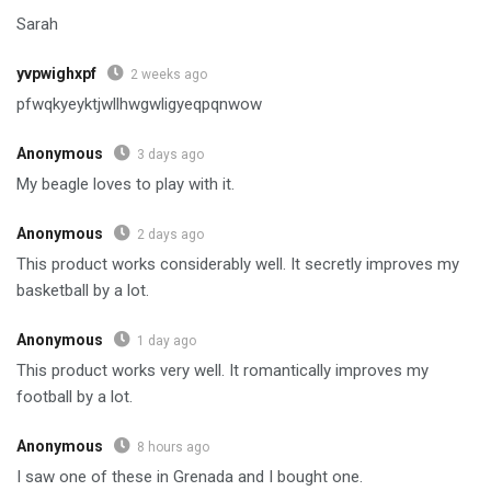
Sarah
yvpwighxpf
2 weeks ago
pfwqkyeyktjwllhwgwligyeqpqnwow
Anonymous
3 days ago
My beagle loves to play with it.
Anonymous
2 days ago
This product works considerably well. It secretly improves my
basketball by a lot.
Anonymous
1 day ago
This product works very well. It romantically improves my
football by a lot.
Anonymous
8 hours ago
I saw one of these in Grenada and I bought one.