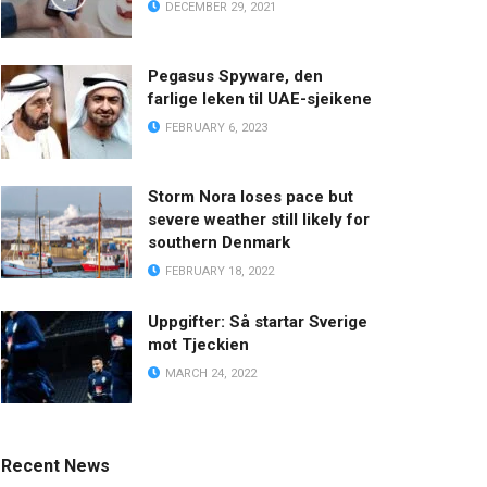
DECEMBER 29, 2021
Pegasus Spyware, den
farlige leken til UAE-sjeikene
FEBRUARY 6, 2023
Storm Nora loses pace but
severe weather still likely for
southern Denmark
FEBRUARY 18, 2022
Uppgifter: Så startar Sverige
mot Tjeckien
MARCH 24, 2022
Recent News