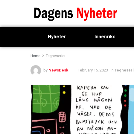
Nyheter
Innenriks
Home
Tegneserier
by
NewsDesk
February 15, 2023
in
Tegneseri