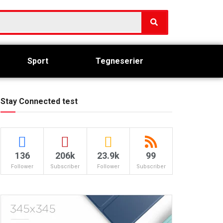
Sport
Tegneserier
Stay Connected test
136
206k
23.9k
99
Follower
Subscriber
Follower
Subscriber