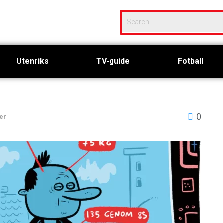
Utenriks
TV-guide
Fotball
0
er