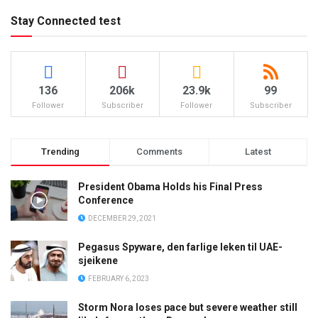
Stay Connected test
136
206k
23.9k
99
Follower
Subscriber
Follower
Subscriber
Trending
Comments
Latest
President Obama Holds his Final Press
Conference
DECEMBER 29, 2021
Pegasus Spyware, den farlige leken til UAE-
sjeikene
FEBRUARY 6, 2023
Storm Nora loses pace but severe weather still