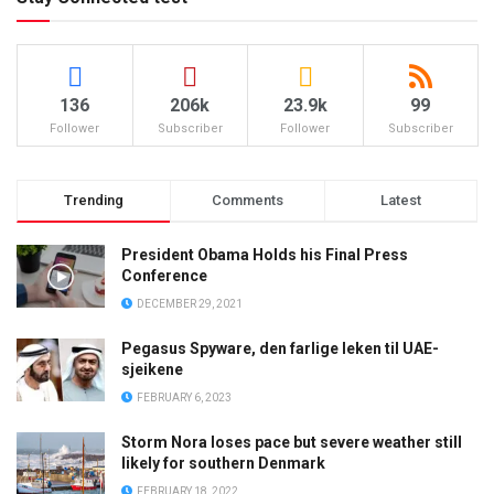
136
206k
23.9k
99
Follower
Subscriber
Follower
Subscriber
Trending
Comments
Latest
President Obama Holds his Final Press
Conference
DECEMBER 29, 2021
Pegasus Spyware, den farlige leken til UAE-
sjeikene
FEBRUARY 6, 2023
Storm Nora loses pace but severe weather still
likely for southern Denmark
FEBRUARY 18, 2022