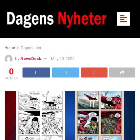
Home
Tegneserier
by
NewsDesk
May 10, 2025
0
SHARES