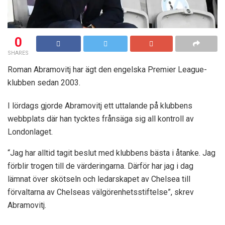
0
SHARES
Roman Abramovitj har ägt den engelska Premier League-
klubben sedan 2003.
I lördags gjorde Abramovitj ett uttalande på klubbens
webbplats där han tycktes frånsäga sig all kontroll av
Londonlaget.
“Jag har alltid tagit beslut med klubbens bästa i åtanke. Jag
förblir trogen till de värderingarna. Därför har jag i dag
lämnat över skötseln och ledarskapet av Chelsea till
förvaltarna av Chelseas välgörenhetsstiftelse”, skrev
Abramovitj.