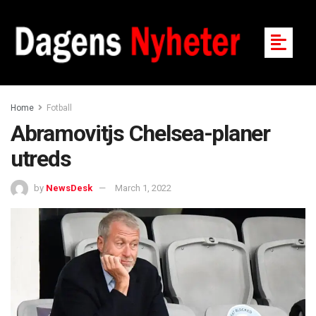
Home
Fotball
Abramovitjs Chelsea-planer
utreds
by
NewsDesk
March 1, 2022