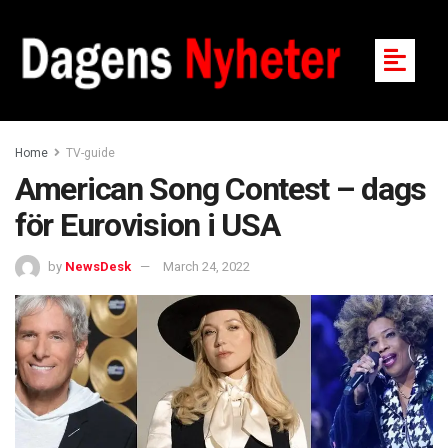
Home
TV-guide
American Song Contest – dags
för Eurovision i USA
by
NewsDesk
March 24, 2022