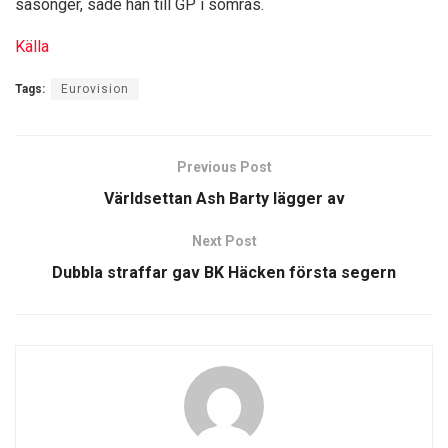
säsonger, sade han till GP i somras.
Källa
Tags:
Eurovision
Previous Post
Världsettan Ash Barty lägger av
Next Post
Dubbla straffar gav BK Häcken första segern