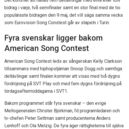
Det kommer att hållas fem deltävlingar med elva eller tolv
bidrag i varje, två semifinaler samt en stor final med de tio
populäraste bidragen den 9 maj, det vill säga samma vecka
som Eurovision Song Constest går av stapeln i Turin.
Fyra svenskar ligger bakom
American Song Contest
American Song Contest leds av sångerskan Kelly Clarkson
tillsammans med hiphopstjärnan Snoop Dogg och samtliga
deltävlingar samt finalen kommer att visas med två dygns
fördröjning på SVT Play och med fem dygns fördröjning på
lördagseftermiddagarna i SVT1.
Bakom programmet står fyra svenskar – den evige
Mellogeneralen Christer Björkman, fd programledaren och
tv-chefen Peter Settman samt producenterna Anders
Lenhoff och Ola Melzig. De fyra äger rättigheterna till själva