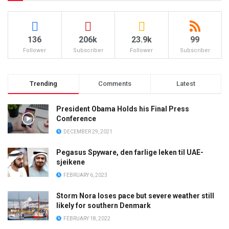
136
206k
23.9k
99
Follower
Subscriber
Follower
Subscriber
Trending
Comments
Latest
President Obama Holds his Final Press
Conference
DECEMBER 29, 2021
Pegasus Spyware, den farlige leken til UAE-
sjeikene
FEBRUARY 6, 2023
Storm Nora loses pace but severe weather still
likely for southern Denmark
FEBRUARY 18, 2022