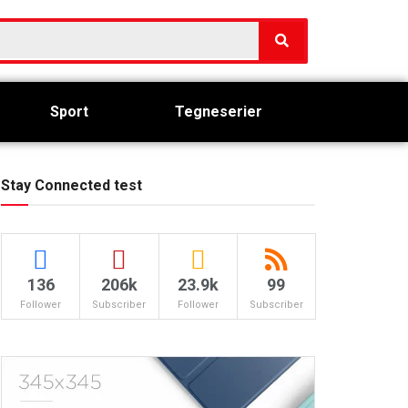
Sport
Tegneserier
Stay Connected test
136
206k
23.9k
99
Follower
Subscriber
Follower
Subscriber