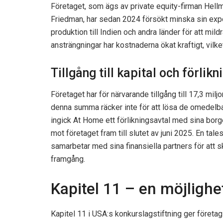
Företaget, som ägs av private equity-firman Hell
Friedman, har sedan 2024 försökt minska sin expon
produktion till Indien och andra länder för att mil
ansträngningar har kostnaderna ökat kraftigt, vilk
Tillgång till kapital och förlik
Företaget har för närvarande tillgång till 17,3 milj
denna summa räcker inte för att lösa de omedelbar
ingick At Home ett förlikningsavtal med sina borge
mot företaget fram till slutet av juni 2025. En tal
samarbetar med sina finansiella partners för att s
framgång.
Kapitel 11 – en möjlighet
Kapitel 11 i USA:s konkurslagstiftning ger företa