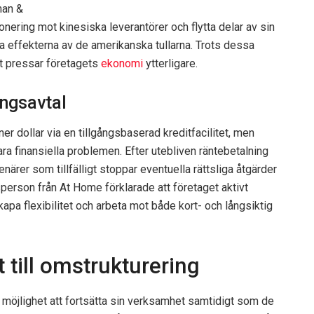
man &
ering mot kinesiska leverantörer och flytta delar av sin
dra effekterna av de amerikanska tullarna. Trots dessa
et pressar företagets
ekonomi
ytterligare.
ningsavtal
oner dollar via en tillgångsbaserad kreditfacilitet, men
a finansiella problemen. Efter utebliven räntebetalning
närer som tillfälligt stoppar eventuella rättsliga åtgärder
esperson från At Home förklarade att företaget aktivt
kapa flexibilitet och arbeta mot både kort- och långsiktig
 till omstrukturering
g möjlighet att fortsätta sin verksamhet samtidigt som de