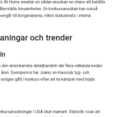
För At Home innebär en sådan ansökan en chans att behålla
t återställa lönsamheten. En konkursansökan kan också
vergår till borgenärerna, vilket diskuterats i interna
aningar och trender
ln
 den amerikanska detaljhandeln där flera välkända kedjor
åren. Exempelvis har Joann, en klassisk tyg- och
yligen gått i konkurs efter att ha kämpat med höjda
nkursansökningar i USA ökat markant. Statistik visar att