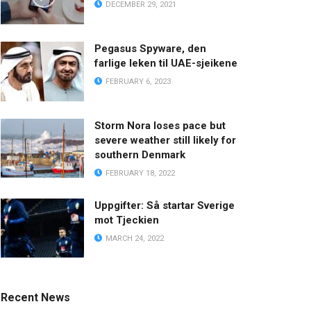
DECEMBER 29, 2021
Pegasus Spyware, den
farlige leken til UAE-sjeikene
FEBRUARY 6, 2023
Storm Nora loses pace but
severe weather still likely for
southern Denmark
FEBRUARY 18, 2022
Uppgifter: Så startar Sverige
mot Tjeckien
MARCH 24, 2022
Recent News