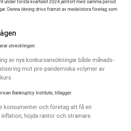
nt under första kvartalet 2024 jämfört med samma period
ngar. Denna ökning drivs främst av medelstora företag som
vågen
rar utvecklingen:
kning av nya konkursansökningar både månads-
rmalisering mot pre-pandemiska volymer av
kurs
can Bankruptcy Institute, tillägger:
e konsumenter och företag att få en
 inflation, höjda räntor och stramare