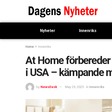
Nyheter
Innenriks
Home
Innenriks
At Home förbereder 
i USA – kämpande m
by
NewsDesk
May 29, 2025
in
Innenriks