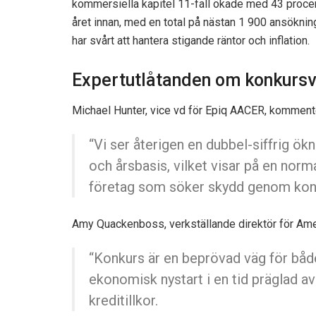
kommersiella kapitel 11-fall ökade med 43 proce
året innan, med en total på nästan 1 900 ansökni
har svårt att hantera stigande räntor och inflation.
Expertutlåtanden om konkurs
Michael Hunter, vice vd för Epiq AACER, kommente
“Vi ser återigen en dubbel-siffrig ö
och årsbasis, vilket visar på en no
företag som söker skydd genom kon
Amy Quackenboss, verkställande direktör för Ameri
“Konkurs är en beprövad väg för båd
ekonomisk nystart i en tid präglad av
kreditillkor.