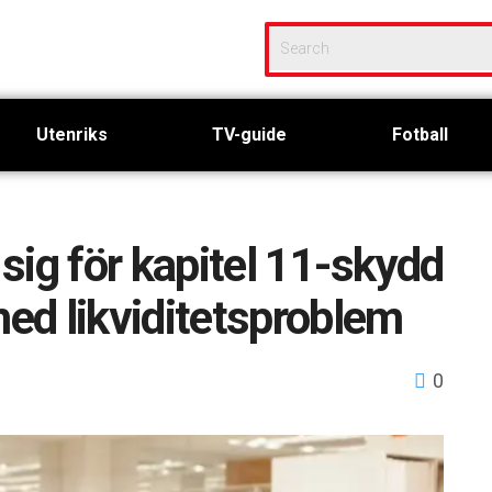
Utenriks
TV-guide
Fotball
sig för kapitel 11-skydd
ed likviditetsproblem
0