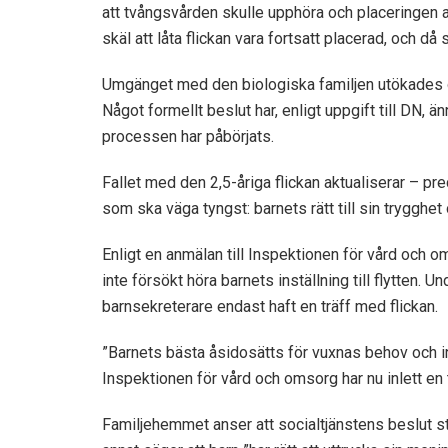
att tvångsvården skulle upphöra och placeringen av
skäl att låta flickan vara fortsatt placerad, och då
Umgänget med den biologiska familjen utökades o
Något formellt beslut har, enligt uppgift till DN,
processen har påbörjats.
Fallet med den 2,5-åriga flickan aktualiserar – pr
som ska väga tyngst: barnets rätt till sin trygghet o
Enligt en anmälan till Inspektionen för vård och 
inte försökt höra barnets inställning till flytten. 
barnsekreterare endast haft en träff med flickan.
”Barnets bästa åsidosätts för vuxnas behov och in
Inspektionen för vård och omsorg har nu inlett en t
Familjehemmet anser att socialtjänstens beslut st