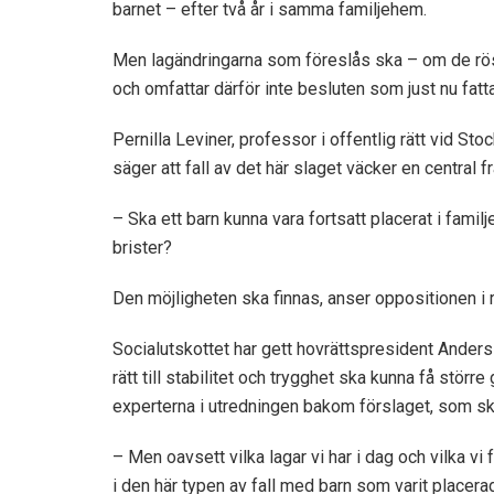
barnet – efter två år i samma familjehem.
Men lagändringarna som föreslås ska – om de rösta
och omfattar därför inte besluten som just nu fatta
Pernilla Leviner, professor i offentlig rätt vid S
säger att fall av det här slaget väcker en central 
– Ska ett barn kunna vara fortsatt placerat i fami
brister?
Den möjligheten ska finnas, anser oppositionen i 
Socialutskottet har gett hovrättspresident Anders
rätt till stabilitet och trygghet ska kunna få störr
experterna i utredningen bakom förslaget, som sk
– Men oavsett vilka lagar vi har i dag och vilka v
i den här typen av fall med barn som varit placer