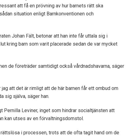
ntressant att få en prövning av hur barnets rätt ska
en sådan situation enligt Barnkonventionen och
n Johan Fält, betonar att han inte får uttala sig i
lut kring barn som varit placerade sedan de var mycket
, men de företräder samtidigt också vårdnadshavarna, säger
ag att det är rimligt att de här barnen får ett ombud om
da sig själva, säger han.
t Pernilla Leviner, inget som hindrar socialtjänsten att
an kan utses av en förvaltningsdomstol.
ättslösa i processen, trots att de ofta tagit hand om de