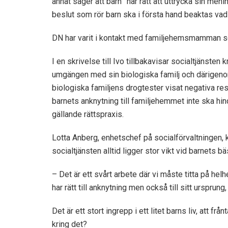
annat säger att barn ”har rätt att uttrycka sin meni
beslut som rör barn ska i första hand beaktas va
DN har varit i kontakt med familjehemsmamman so
I en skrivelse till Ivo tillbakavisar socialtjänsten
umgängen med sin biologiska familj och därigenom 
biologiska familjens drogtester visat negativa resu
barnets anknytning till familjehemmet inte ska hin
gällande rättspraxis.
Lotta Anberg, enhetschef på socialförvaltningen,
socialtjänsten alltid ligger stor vikt vid barnets bä
– Det är ett svårt arbete där vi måste titta på hel
har rätt till anknytning men också till sitt ursprung, 
Det är ett stort ingrepp i ett litet barns liv, att f
kring det?