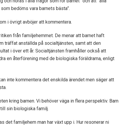
ng och höras i alla frågor som rör barnet” och att ”alla
d som bedöms vara barnets bästa”.
m i övrigt avböjer att kommentera.
 kritiken från familjehemmet. De menar att barnet haft
träffat anställda på socialtjänsten, samt att den
ltat i över ett år. Socialtjänsten framhåller också att
dra en återförening med de biologiska föräldrarna, enligt
 kan inte kommentera det enskilda ärendet men säger att
sta.
heten kring barnen. Vi behöver väga in flera perspektiv. Barn
till sin biologiska familj.
råntas det familjehem man har växt upp i. Hur resonerar ni