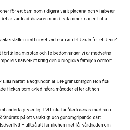
ner för ett barn som tidigare varit placerat och vi arbetar
Men det är vårdnadshavaren som bestämmer, säger Lotta
säkerställer ni att ni vet vad som är det bästa för ett barn?
tt förfärliga misstag och felbedömningar, vi är medvetna
xempelvis nätverket kring den biologiska familjen oerhört
x Lilla hjärtat. Bakgrunden är DN-granskningen Hon fick
rade flickan som avled några månader efter att hon
 omhändertagits enligt LVU inte får återförenas med sina
förändrats på ett varaktigt och genomgripande sätt.
söverflytt – alltså att familjehemmet får vårdnaden om