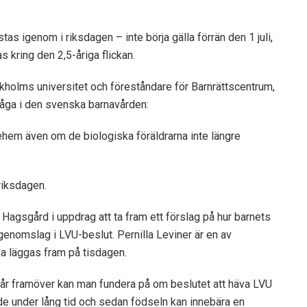
s igenom i riksdagen – inte börja gälla förrän den 1 juli,
s kring den 2,5-åriga flickan.
tockholms universitet och föreståndare för Barnrättscentrum,
fråga i den svenska barnavården:
ljehem även om de biologiska föräldrarna inte längre
riksdagen.
 Hagsgård i uppdrag att ta fram ett förslag på hur barnets
e genomslag i LVU-beslut. Pernilla Leviner är en av
a läggas fram på tisdagen.
i får framöver kan man fundera på om beslutet att häva LVU
ade under lång tid och sedan födseln kan innebära en