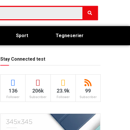
Sport
Tegneserier
Stay Connected test
136
206k
23.9k
99
Follower
Subscriber
Follower
Subscriber