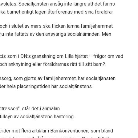
slutas. Socialtjänsten ansåg inte längre att det fanns
 ska barnet enligt lagen återförenas med sina föräldrar.
ch i slutet av mars ska flickan lämna familjehemmet.
 ännu inte fattats av den ansvariga socialnämnden. Men
ecis som i DN:s granskning om Lilla hjärtat – frågor om vad
ch anknytning eller föräldrarnas rätt till sitt barn?
omsorg, som gjorts av familjehemmet, har socialtjänsten
Under hela placeringstiden har socialtjänstens
tressen”, står det i anmälan.
illsyn av socialtjänstens hantering.
rider mot flera artiklar i Barnkonventionen, som bland