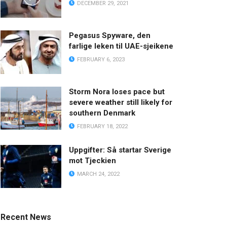
DECEMBER 29, 2021
Pegasus Spyware, den
farlige leken til UAE-sjeikene
FEBRUARY 6, 2023
Storm Nora loses pace but
severe weather still likely for
southern Denmark
FEBRUARY 18, 2022
Uppgifter: Så startar Sverige
mot Tjeckien
MARCH 24, 2022
Recent News