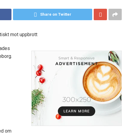
Share on Twitter
tiskt mot uppbrott
tades
eborg.
ked om