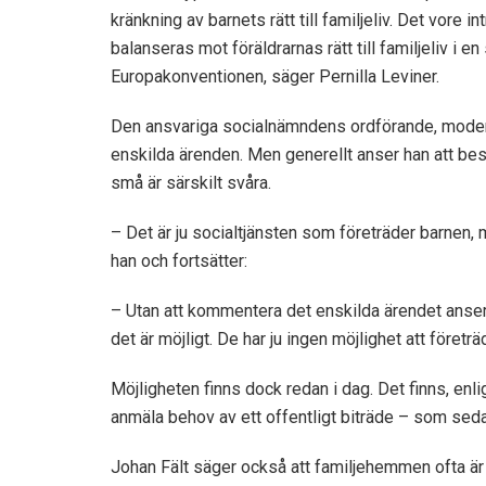
kränkning av barnets rätt till familjeliv. Det vore i
balanseras mot föräldrarnas rätt till familjeliv i 
Europakonventionen, säger Pernilla Leviner.
Den ansvariga socialnämndens ordförande, moderate
enskilda ärenden. Men generellt anser han att bes
små är särskilt svåra.
– Det är ju socialtjänsten som företräder barnen
han och fortsätter:
– Utan att kommentera det enskilda ärendet anser j
det är möjligt. De har ju ingen möjlighet att företrä
Möjligheten finns dock redan i dag. Det finns, enlig
anmäla behov av ett offentligt biträde – som sed
Johan Fält säger också att familjehemmen ofta är r