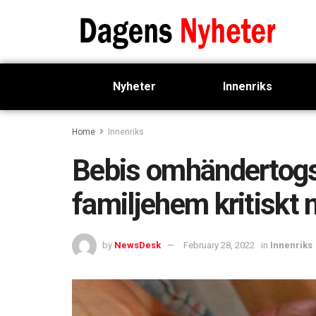
Nyheter
Innenriks
Home
Innenriks
Bebis omhändertogs
familjehem kritiskt 
by
NewsDesk
February 28, 2022
in
Innenriks