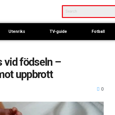
Utenriks
TV-guide
Fotball
 vid födseln –
mot uppbrott
0