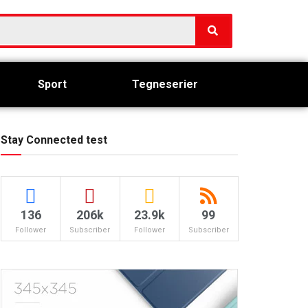
Sport
Tegneserier
Stay Connected test
136
206k
23.9k
99
Follower
Subscriber
Follower
Subscriber