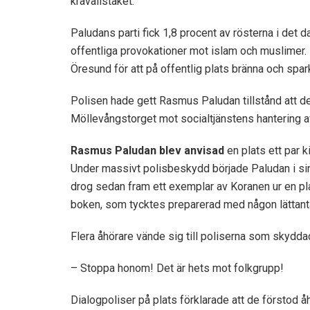
kravallstaket.
Paludans parti fick 1,8 procent av rösterna i det d
offentliga provokationer mot islam och muslimer. 
Öresund för att på offentlig plats bränna och spar
Polisen hade gett Rasmus Paludan tillstånd att d
Möllevångstorget mot socialtjänstens hantering a
Rasmus Paludan blev anvisad
en plats ett par k
Under massivt polisbeskydd började Paludan i si
drog sedan fram ett exemplar av Koranen ur en p
boken, som tycktes preparerad med någon lättant
Flera åhörare vände sig till poliserna som skyd
– Stoppa honom! Det är hets mot folkgrupp!
Dialogpoliser på plats förklarade att de förstod