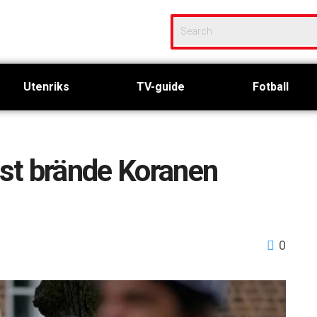
Utenriks
TV-guide
Fotball
st brände Koranen
0