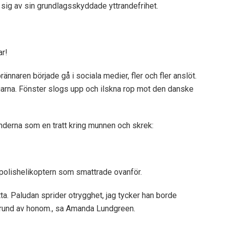
a sig av sin grundlagsskyddade yttrandefrihet.
ar!
nnaren började gå i sociala medier, fler och fler anslöt.
garna. Fönster slogs upp och ilskna rop mot den danske
derna som en tratt kring munnen och skrek:
 polishelikoptern som smattrade ovanför.
etta. Paludan sprider otrygghet, jag tycker han borde
å grund av honom., sa Amanda Lundgreen.