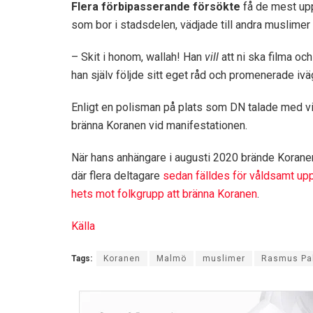
Flera förbipasserande försökte
få de mest up
som bor i stadsdelen, vädjade till andra muslimer
– Skit i honom, wallah! Han
vill
att ni ska filma 
han själv följde sitt eget råd och promenerade ivä
Enligt en polisman på plats som DN talade med vi
bränna Koranen vid manifestationen.
När hans anhängare i augusti 2020 brände Koranen 
där flera deltagare
sedan fälldes för våldsamt up
hets mot folkgrupp att bränna Koranen
.
Källa
Tags:
Koranen
Malmö
muslimer
Rasmus Pa