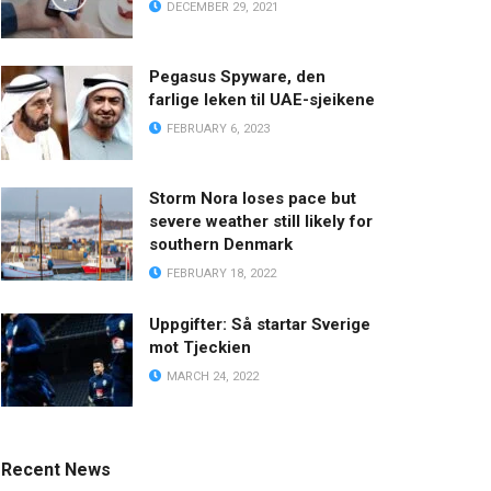
DECEMBER 29, 2021
Pegasus Spyware, den
farlige leken til UAE-sjeikene
FEBRUARY 6, 2023
Storm Nora loses pace but
severe weather still likely for
southern Denmark
FEBRUARY 18, 2022
Uppgifter: Så startar Sverige
mot Tjeckien
MARCH 24, 2022
Recent News