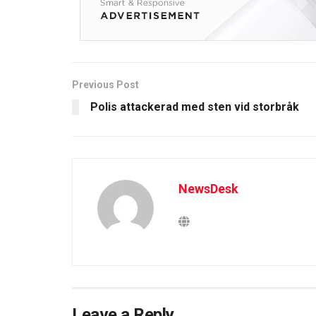
Previous Post
Polis attackerad med sten vid storbråk
NewsDesk
Leave a Reply