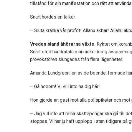
tillstånd för sin manifestation och rätt att använd
Snart hördes en talkör.
– Sluta kränka vår profet! Allahu akbar! Allahu akb
Vreden bland åhörarna växte.
Ryktet om koranbrä
Snart stod hundratals människor kring avspärrnin
provokatören slungades från flera lägenheter.
Amanda Lundgreen, en av de boende, formade hän
– Gå heeem! Vi vill inte ha dig här!
Hon gjorde en gest mot alla polispiketer och mot
– Jag vill inte att mina skattepengar ska gå till d
stoppas. Vi har ju haft upplopp i stan tidigare p