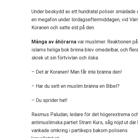
Under beskydd av ett hundratal poliser smädade
en megafon under lördagseftermiddagen, vid Vär
Koranen och satte eld på den.
Många av åhörarna
var muslimer. Reaktionen på
islams heliga bok brinna blev omedelbar, och fler
skrek ut sin förtvivlan och ilska.
– Det är Koranen! Man får inte bränna den!
– Har du sett en muslim bränna en Bibel?
– Du sprider hat!
Rasmus Paludan, ledare för det högerextrema oc
antimuslimska partiet Stram Kurs, såg nöjd ut där
vankade omkring i partikeps bakom polisens