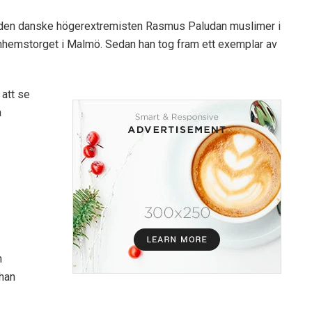
 den danske högerextremisten Rasmus Paludan muslimer i
nhemstorget i Malmö. Sedan han tog fram ett exemplar av
 att se
a
h
 han