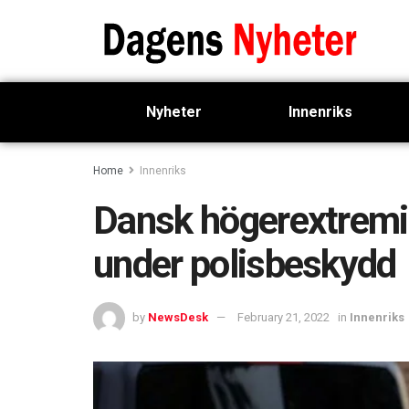
Nyheter
Innenriks
Home
Innenriks
Dansk högerextremi
under polisbeskydd
by
NewsDesk
February 21, 2022
in
Innenriks