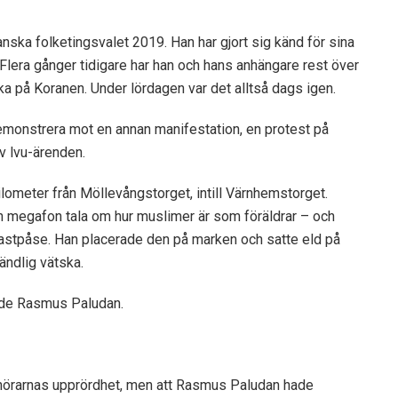
anska folketingsvalet 2019. Han har gjort sig känd för sina
Flera gånger tidigare har han och hans anhängare rest över
ka på Koranen. Under lördagen var det alltså dags igen.
emonstrera mot en annan manifestation, en protest på
v lvu-ärenden.
ilometer från Möllevångstorget, intill Värnhemstorget.
n megafon tala om hur muslimer är som föräldrar – och
lastpåse. Han placerade den på marken och satte eld på
ändlig vätska.
dade Rasmus Paludan.
 åhörarnas upprördhet, men att Rasmus Paludan hade