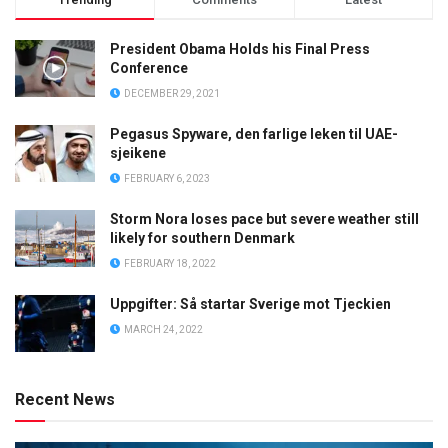
President Obama Holds his Final Press
Conference
DECEMBER 29, 2021
Pegasus Spyware, den farlige leken til UAE-
sjeikene
FEBRUARY 6, 2023
Storm Nora loses pace but severe weather still
likely for southern Denmark
FEBRUARY 18, 2022
Uppgifter: Så startar Sverige mot Tjeckien
MARCH 24, 2022
Recent News