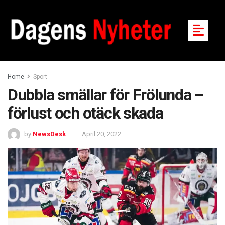
Home
Sport
Dubbla smällar för Frölunda –
förlust och otäck skada
by
NewsDesk
April 20, 2022