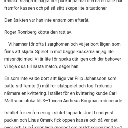
kanske slänga in några fler puckar på mål och ha en kille där
framför kassen och på så sätt skapa lite situationer.
Den åsikten var han inte ensam om efteråt.
Roger Rönnberg köpte den rätt av.
– Vi hamnar för ofta i sarghörnen och väljer bort lägen som
finns att skjuta. Spelet in mot bägge kassarna är jag lite
missnöjd med. Vi är lite för spaka där igen och där behöver
vi höja oss till nästa match, säger han.
En som inte valde bort sitt läge var Filip Johansson som
satte sitt femte (!) mål för slutspelet och tog Frölunda
närmare en kvittering. Istället för en kvittering kunde Carl
Mattsson utöka till 3–1 innan Andreas Borgman reducerade.
Istället för en forcering i slutet tappade Joel Lundqvist
pucken och Linus Omark fick öppen kasse och då var det
över och Luleå kopplade greppet om matchserien med 2–1.