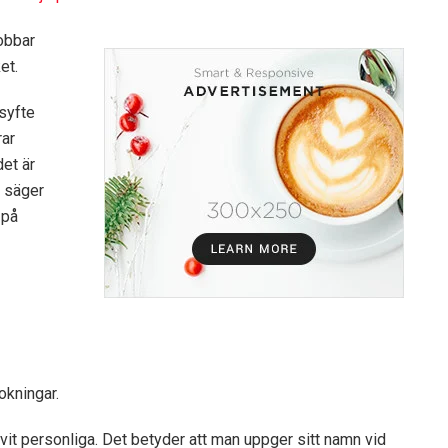
obbar
et.
syfte
rar
et är
, säger
 på
okningar.
vit personliga. Det betyder att man uppger sitt namn vid