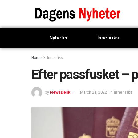
Nyheter
Innenriks
Home
Innenriks
Efter passfusket – p
by
NewsDesk
March 21, 2022
in
Innenriks