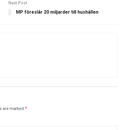
Next Post
MP föreslår 20 miljarder till hushållen
*
ds are marked