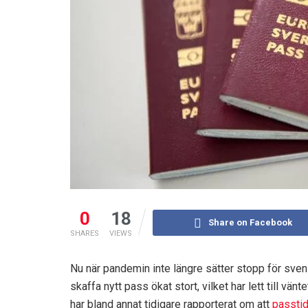
0
18
Share on Facebook
SHARES
VIEWS
Nu när pandemin inte längre sätter stopp för sven
skaffa nytt pass ökat stort, vilket har lett till v
har bland annat tidigare rapporterat om att
passtid