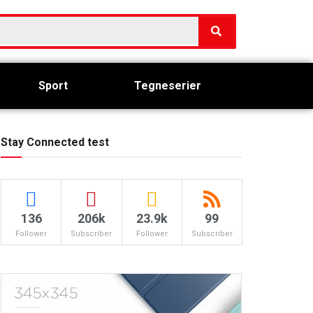
Sport
Tegneserier
Stay Connected test
136
206k
23.9k
99
Follower
Subscriber
Follower
Subscriber