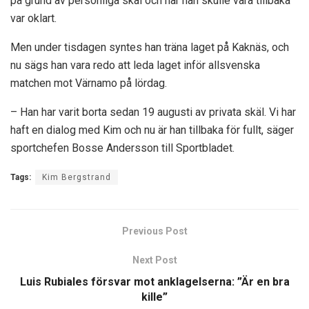
på grund av personliga skäl och när han skulle vara tillbaka
var oklart.
Men under tisdagen syntes han träna laget på Kaknäs, och
nu sägs han vara redo att leda laget inför allsvenska
matchen mot Värnamo på lördag.
– Han har varit borta sedan 19 augusti av privata skäl. Vi har
haft en dialog med Kim och nu är han tillbaka för fullt, säger
sportchefen Bosse Andersson till Sportbladet.
Tags:
Kim Bergstrand
Previous Post
Next Post
Luis Rubiales försvar mot anklagelserna: ”Är en bra
kille”