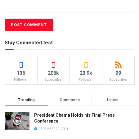
Stay Connected test
136
206k
23.9k
99
Follower
Subscriber
Follower
Subscriber
Trending
Comments
Latest
President Obama Holds his Final Press
Conference
DECEMBER 29, 2021