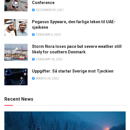
Conference
DECEMBER 29, 2021
Pegasus Spyware, den farlige leken til UAE-
sjeikene
FEBRUARY 6, 2023
Storm Nora loses pace but severe weather still
likely for southern Denmark
FEBRUARY 18, 2022
Uppgifter: Så startar Sverige mot Tjeckien
MARCH 24, 2022
Recent News