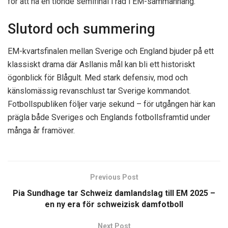
för att nå en tionde semifinal i rad i EM-sammanhang.
Slutord och summering
EM-kvartsfinalen mellan Sverige och England bjuder på ett
klassiskt drama där Asllanis mål kan bli ett historiskt
ögonblick för Blågult. Med stark defensiv, mod och
känslomässig revanschlust tar Sverige kommandot.
Fotbollspubliken följer varje sekund – för utgången här kan
prägla både Sveriges och Englands fotbollsframtid under
många år framöver.
Previous Post
Pia Sundhage tar Schweiz damlandslag till EM 2025 –
en ny era för schweizisk damfotboll
Next Post