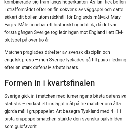
kombinerade sig fram längs högerkanten. Asllani fick bollen
i straffområdet efter en fin sekvens av väggspel och satte
säkert dit bollen utom räckhåll för Englands målvakt Mary
Earps. Målet innebar ett historiskt ögonblick, då det var
första gången Sverige tog ledningen mot England i ett EM-
slutspel på över tio år.
Matchen präglades därefter av svensk disciplin och
engelsk press – men Sverige lyckades gå till paus i ledning
efter en stark defensiv arbetsinsats.
Formen in i kvartsfinalen
Sverige gick in i matchen med turneringens bästa defensiva
statistik – endast ett insläppt mål på tre matcher och åtta
gjorda mål i gruppspelet. Att besegra Tyskland med 4–1 i
sista gruppspelsmatchen stärkte den svenska självbilden
som guldfavorit.