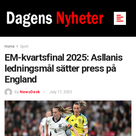
Home
Sport
EM-kvartsfinal 2025: Asllanis
ledningsmål sätter press på
England
by
NewsDesk
July 17, 2025