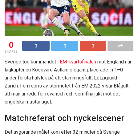
0
SHARES
Sverige tog kommandot i
EM-kvartsfinalen
mot England när
lagkaptenen Kosovare Asllani elegant placerade in 1–0
under första halvlek på ett stämningsfullt Letzigrund i
Zürich. I en repris av stormötet från EM 2022 visar Blågult
att man är redo för revansch och semifinaljakt mot det
engelska mästarlaget.
Matchreferat och nyckelscener
Det avgörande målet kom efter 32 minuter då Sverige