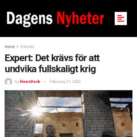
Home
Utenriks
Expert: Det krävs för att
undvika fullskaligt krig
by
NewsDesk
February 21, 2022