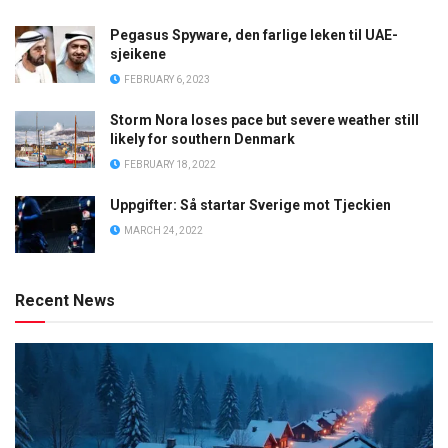
Pegasus Spyware, den farlige leken til UAE-
sjeikene
FEBRUARY 6, 2023
Storm Nora loses pace but severe weather still
likely for southern Denmark
FEBRUARY 18, 2022
Uppgifter: Så startar Sverige mot Tjeckien
MARCH 24, 2022
Recent News