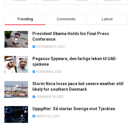
Trending
Comments
Latest
President Obama Holds his Final Press
Conference
DECEMBER 29, 2021
Pegasus Spyware, den farlige leken til UAE-
sjeikene
FEBRUARY 6, 2023
Storm Nora loses pace but severe weather still
likely for southern Denmark
FEBRUARY 18, 2022
Uppgifter: Så startar Sverige mot Tjeckien
MARCH 24, 2022