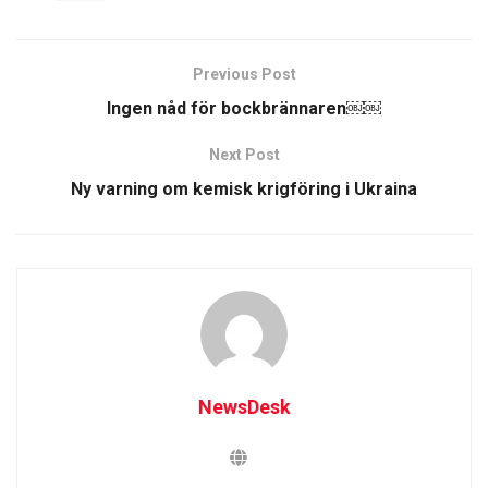
Previous Post
Ingen nåd för bockbrännaren￼￼
Next Post
Ny varning om kemisk krigföring i Ukraina
NewsDesk