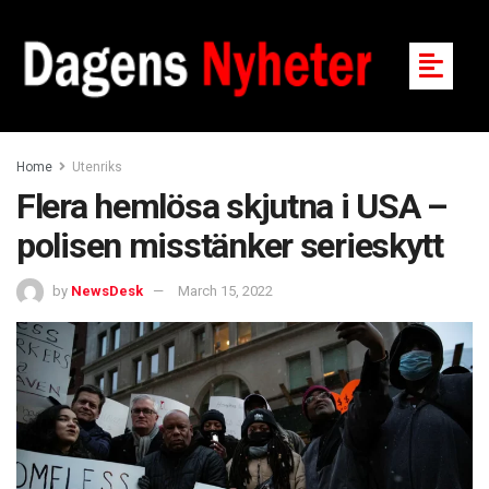
Home
Utenriks
Flera hemlösa skjutna i USA –
polisen misstänker serieskytt
by
NewsDesk
March 15, 2022