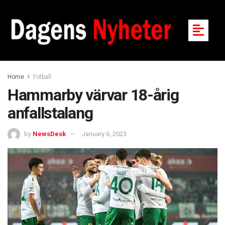
Home
Fotball
Hammarby värvar 18-årig
anfallstalang
by
NewsDesk
January 6, 2023