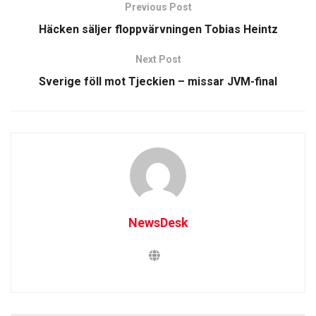
Previous Post
Häcken säljer floppvärvningen Tobias Heintz
Next Post
Sverige föll mot Tjeckien – missar JVM-final
NewsDesk