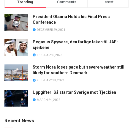
Trending
Comments
Latest
President Obama Holds his Final Press
Conference
DECEMBER 29, 2021
Pegasus Spyware, den farlige leken til UAE-
sjeikene
FEBRUARY 6, 2023
Storm Nora loses pace but severe weather still
likely for southern Denmark
FEBRUARY 18, 2022
Uppgifter: Så startar Sverige mot Tjeckien
MARCH 24, 2022
Recent News