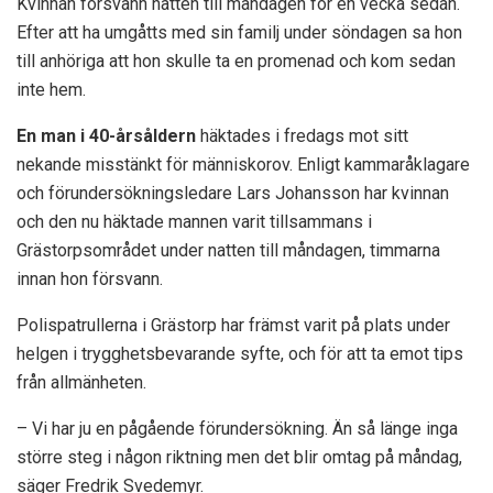
Kvinnan försvann natten till måndagen för en vecka sedan.
Efter att ha umgåtts med sin familj under söndagen sa hon
till anhöriga att hon skulle ta en promenad och kom sedan
inte hem.
En man i 40-årsåldern
häktades i fredags mot sitt
nekande misstänkt för människorov. Enligt kammaråklagare
och förundersökningsledare Lars Johansson har kvinnan
och den nu häktade mannen varit tillsammans i
Grästorpsområdet under natten till måndagen, timmarna
innan hon försvann.
Polispatrullerna i Grästorp har främst varit på plats under
helgen i trygghetsbevarande syfte, och för att ta emot tips
från allmänheten.
– Vi har ju en pågående förundersökning. Än så länge inga
större steg i någon riktning men det blir omtag på måndag,
säger Fredrik Svedemyr.