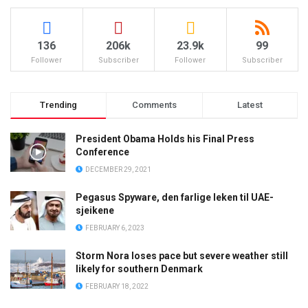
136
206k
23.9k
99
Follower
Subscriber
Follower
Subscriber
Trending
Comments
Latest
President Obama Holds his Final Press
Conference
DECEMBER 29, 2021
Pegasus Spyware, den farlige leken til UAE-
sjeikene
FEBRUARY 6, 2023
Storm Nora loses pace but severe weather still
likely for southern Denmark
FEBRUARY 18, 2022