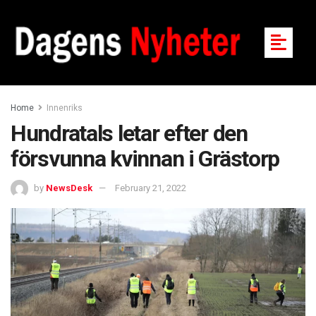
Home
Innenriks
Hundratals letar efter den
försvunna kvinnan i Grästorp
by
NewsDesk
February 21, 2022