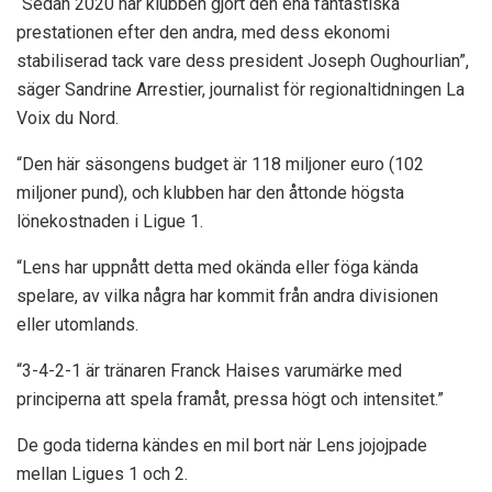
“Sedan 2020 har klubben gjort den ena fantastiska
prestationen efter den andra, med dess ekonomi
stabiliserad tack vare dess president Joseph Oughourlian”,
säger Sandrine Arrestier, journalist för regionaltidningen La
Voix du Nord.
“Den här säsongens budget är 118 miljoner euro (102
miljoner pund), och klubben har den åttonde högsta
lönekostnaden i Ligue 1.
“Lens har uppnått detta med okända eller föga kända
spelare, av vilka några har kommit från andra divisionen
eller utomlands.
“3-4-2-1 är tränaren Franck Haises varumärke med
principerna att spela framåt, pressa högt och intensitet.”
De goda tiderna kändes en mil bort när Lens jojojpade
mellan Ligues 1 och 2.