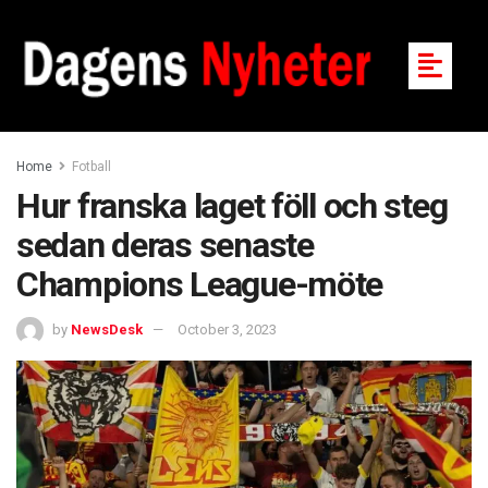
Home
Fotball
Hur franska laget föll och steg
sedan deras senaste
Champions League-möte
by
NewsDesk
October 3, 2023