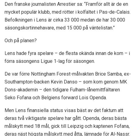
Den franske journalisten Arrestier sa: “Framför allt är de en
mycket populär klubb, med rötter i kolfältet i Pas-de-Calais.
Befolkningen i Lens är cirka 33 000 medan de har 30 000
säsongskortinnehavare, med 15 000 på väntelistan.”
Och på planen?
Lens hade fyra spelare – de flesta okända innan de kom – i
förra säsongens Ligue 1-lag för säsongen.
De var förre Nottingham Forest-målvakten Brice Samba, ex-
Southampton-backen Kevin Danso – som kom genom MK
Dons-akademin – den tidigare Fulham-lånemittfältaren
Seko Fofana och Belgiens forward Lois Openda.
Men Lens finansiella status visas bäst av det faktum att
deras två viktigaste spelare har gått. Openda, deras bästa
målskytt med 18 mål, gick till Leipzig och kaptenen Fofana,
deras näst högsta målskytt med åtta, lämnade för Al-Nassr.