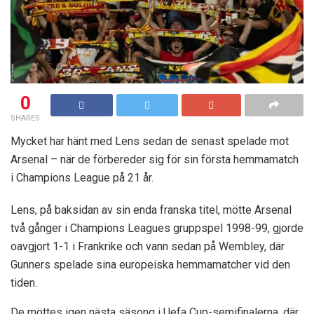
0
SHARES
Mycket har hänt med Lens sedan de senast spelade mot
Arsenal – när de förbereder sig för sin första hemmamatch
i Champions League på 21 år.
Lens, på baksidan av sin enda franska titel, mötte Arsenal
två gånger i Champions Leagues gruppspel 1998-99, gjorde
oavgjort 1-1 i Frankrike och vann sedan på Wembley, där
Gunners spelade sina europeiska hemmamatcher vid den
tiden.
De möttes igen nästa säsong i Uefa Cup-semifinalerna, där