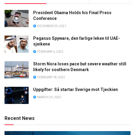
President Obama Holds his Final Press
Conference
DECEMBER 29, 2021
Pegasus Spyware, den farlige leken til UAE-
sjeikene
FEBRUARY 6, 2023
Storm Nora loses pace but severe weather still
likely for southern Denmark
FEBRUARY 18, 2022
Uppgifter: Så startar Sverige mot Tjeckien
MARCH 24, 2022
Recent News