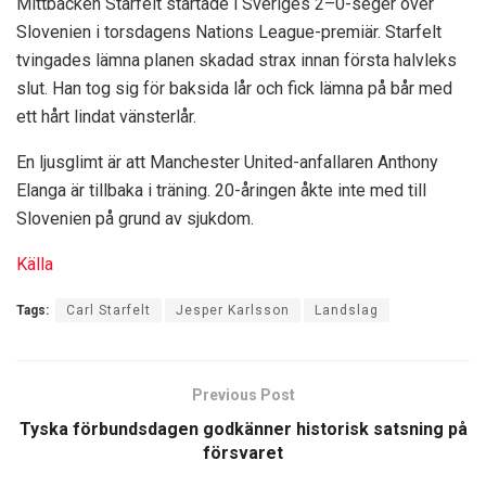
Mittbacken Starfelt startade i Sveriges 2–0-seger över
Slovenien i torsdagens Nations League-premiär. Starfelt
tvingades lämna planen skadad strax innan första halvleks
slut. Han tog sig för baksida lår och fick lämna på bår med
ett hårt lindat vänsterlår.
En ljusglimt är att Manchester United-anfallaren Anthony
Elanga är tillbaka i träning. 20-åringen åkte inte med till
Slovenien på grund av sjukdom.
Källa
Tags:
Carl Starfelt
Jesper Karlsson
Landslag
Previous Post
Tyska förbundsdagen godkänner historisk satsning på
försvaret