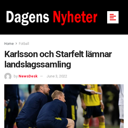
Home
Fotball
Karlsson och Starfelt lämnar
landslagssamling
by
NewsDesk
June 3, 2022