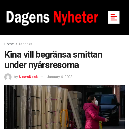
Home
Utenriks
Kina vill begränsa smittan
under nyårsresorna
by
NewsDesk
January 6, 2023