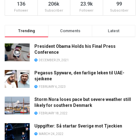
136
206k
23.9k
99
Follower
Subscriber
Follower
Subscriber
Trending
Comments
Latest
President Obama Holds his Final Press
Conference
DECEMBER 29, 2021
Pegasus Spyware, den farlige leken til UAE-
sjeikene
FEBRUARY 6, 2023
Storm Nora loses pace but severe weather still
likely for southern Denmark
FEBRUARY 18, 2022
Uppgifter: Så startar Sverige mot Tjeckien
MARCH 24, 2022