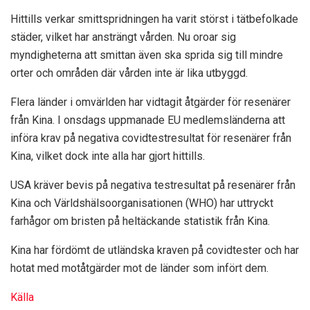
Hittills verkar smittspridningen ha varit störst i tätbefolkade
städer, vilket har ansträngt vården. Nu oroar sig
myndigheterna att smittan även ska sprida sig till mindre
orter och områden där vården inte är lika utbyggd.
Flera länder i omvärlden har vidtagit åtgärder för resenärer
från Kina. I onsdags uppmanade EU medlemsländerna att
införa krav på negativa covidtestresultat för resenärer från
Kina, vilket dock inte alla har gjort hittills.
USA kräver bevis på negativa testresultat på resenärer från
Kina och Världshälsoorganisationen (WHO) har uttryckt
farhågor om bristen på heltäckande statistik från Kina.
Kina har fördömt de utländska kraven på covidtester och har
hotat med motåtgärder mot de länder som infört dem.
Källa