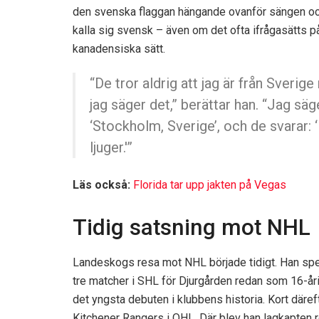
den svenska flaggan hängande ovanför sängen och
kalla sig svensk – även om det ofta ifrågasätts p
kanadensiska sätt.
“De tror aldrig att jag är från Sverige
jag säger det,” berättar han. “Jag säg
‘Stockholm, Sverige’, och de svarar: 
ljuger.'”
Läs också:
Florida tar upp jakten på Vegas
Tidig satsning mot NHL
Landeskogs resa mot NHL började tidigt. Han sp
tre matcher i SHL för Djurgården redan som 16-år
det yngsta debuten i klubbens historia. Kort däreft
Kitchener Rangers i OHL. Där blev han lagkapten 