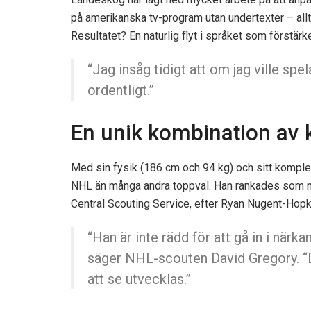
på amerikanska tv-program utan undertexter – allt
Resultatet? En naturlig flyt i språket som förstärk
“Jag insåg tidigt att om jag ville sp
ordentligt.”
En unik kombination av k
Med sin fysik (186 cm och 94 kg) och sitt kompl
NHL än många andra toppval. Han rankades som 
Central Scouting Service, efter Ryan Nugent-Hopk
“Han är inte rädd för att gå in i när
säger NHL-scouten David Gregory. “
att se utvecklas.”