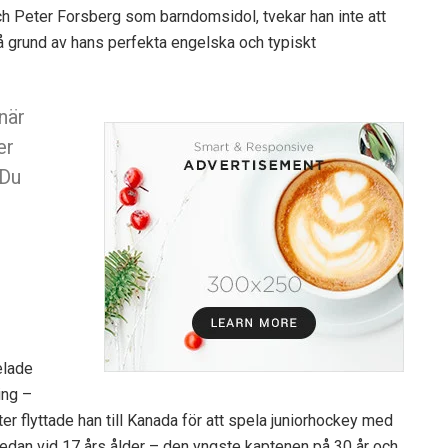
 Peter Forsberg som barndomsidol, tvekar han inte att
å grund av hans perfekta engelska och typiskt
 när
er
‘Du
elade
ing –
er flyttade han till Kanada för att spela juniorhockey med
redan vid 17 års ålder – den yngste kaptenen på 30 år och