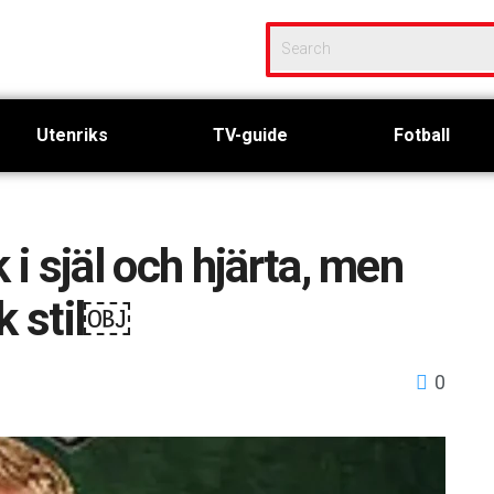
Utenriks
TV-guide
Fotball
i själ och hjärta, men
k stil￼
0