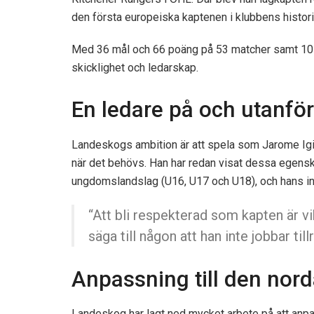
den första europeiska kaptenen i klubbens histori
Med 36 mål och 66 poäng på 53 matcher samt 10 
skicklighet och ledarskap.
En ledare på och utanför
Landeskogs ambition är att spela som Jarome Igin
när det behövs. Han har redan visat dessa egensk
ungdomslandslag (U16, U17 och U18), och hans instä
“Att bli respekterad som kapten är v
säga till någon att han inte jobbar til
Anpassning till den nor
Landeskog har lagt ned mycket arbete på att anpas