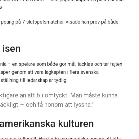
a.
poäng på 7 slutspelsmatcher, visade han prov på både
 isen
la – en spelare som både gör mål, tacklas och tar fajten
aper genom att vara lagkapten i flera svenska
llning till ledarskap är tydlig:
iktigare än att bli omtyckt. Man måste kunna
lräckligt – och få honom att lyssna.”
damerikanska kulturen
sa sig kulturellt. Han lärde sig engelska genom att titta