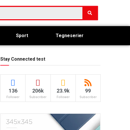
Sport
Tegneserier
Stay Connected test
136
206k
23.9k
99
Follower
Subscriber
Follower
Subscriber