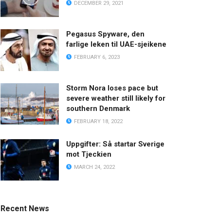
DECEMBER 29, 2021
Pegasus Spyware, den
farlige leken til UAE-sjeikene
FEBRUARY 6, 2023
Storm Nora loses pace but
severe weather still likely for
southern Denmark
FEBRUARY 18, 2022
Uppgifter: Så startar Sverige
mot Tjeckien
MARCH 24, 2022
Recent News