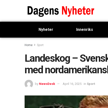
Nyheter
Innenriks
Home
Sport
Landeskog – Svensk 
med nordamerikans
by
NewsDesk
April 16, 2025
in
Sport