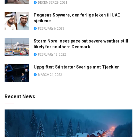
DECEMBER 29, 2021
Pegasus Spyware, den farlige leken til UAE-
sjeikene
FEBRUARY 6, 2023
Storm Nora loses pace but severe weather still
likely for southern Denmark
FEBRUARY 18, 2022
Uppgifter: Så startar Sverige mot Tjeckien
MARCH 24, 2022
Recent News