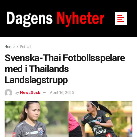
Home
Fotball
Svenska-Thai Fotbollsspelare
med i Thailands
Landslagstrupp
by
NewsDesk
April 16, 2025