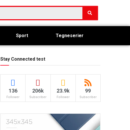
Sport
Tegneserier
Stay Connected test
136
206k
23.9k
99
Follower
Subscriber
Follower
Subscriber