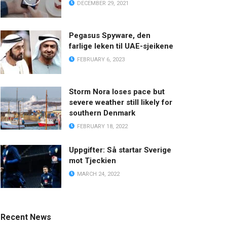
DECEMBER 29, 2021
Pegasus Spyware, den
farlige leken til UAE-sjeikene
FEBRUARY 6, 2023
Storm Nora loses pace but
severe weather still likely for
southern Denmark
FEBRUARY 18, 2022
Uppgifter: Så startar Sverige
mot Tjeckien
MARCH 24, 2022
Recent News