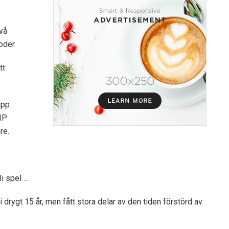
vå
oder.
tt
upp
IP
re.
li spel …
 drygt 15 år, men fått stora delar av den tiden förstörd av