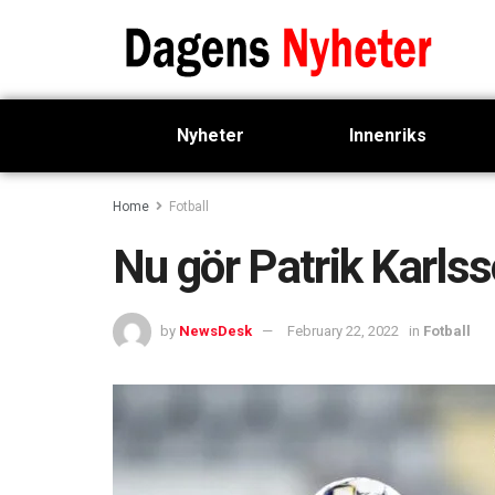
Nyheter
Innenriks
Home
Fotball
Nu gör Patrik Karl
by
NewsDesk
February 22, 2022
in
Fotball