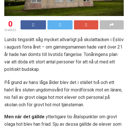
0
SHARES
Lunds tingsrätt såg mycket allvarligt på skolattacken i Eslöv
i augusti förra året – om gärningsmannen hade varit över 21
år hade han dömts till livstids fängelse. Tonåringens plan
var att döda ett stort antal personer för att nå ut med ett
politiskt budskap.
På grund av hans låga ålder blev det i stället två och ett
halvt års sluten ungdomsvård för mordförsök mot en lärare,
nio fall av grovt olaga hot mot elever och personal på
skolan och för grovt hot mot tjänsteman.
Men när det gällde
ytterligare tio åtalspunkter om grovt
olaga hot blev han friad. Sju av dessa gällde de elever som