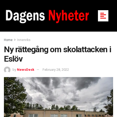
Home
Innenriks
Ny rättegång om skolattacken i
Eslöv
by
NewsDesk
February 28, 2022