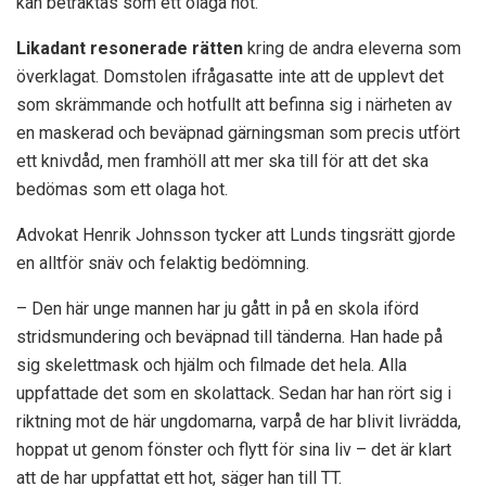
kan betraktas som ett olaga hot.
Likadant resonerade rätten
kring de andra eleverna som
överklagat. Domstolen ifrågasatte inte att de upplevt det
som skrämmande och hotfullt att befinna sig i närheten av
en maskerad och beväpnad gärningsman som precis utfört
ett knivdåd, men framhöll att mer ska till för att det ska
bedömas som ett olaga hot.
Advokat Henrik Johnsson tycker att Lunds tingsrätt gjorde
en alltför snäv och felaktig bedömning.
– Den här unge mannen har ju gått in på en skola iförd
stridsmundering och beväpnad till tänderna. Han hade på
sig skelettmask och hjälm och filmade det hela. Alla
uppfattade det som en skolattack. Sedan har han rört sig i
riktning mot de här ungdomarna, varpå de har blivit livrädda,
hoppat ut genom fönster och flytt för sina liv – det är klart
att de har uppfattat ett hot, säger han till TT.