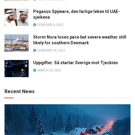
Pegasus Spyware, den farlige leken til UAE-
sjeikene
FEBRUARY 6, 2023
Storm Nora loses pace but severe weather still
likely for southern Denmark
FEBRUARY 18, 2022
Uppgifter: Så startar Sverige mot Tjeckien
MARCH 24, 2022
Recent News