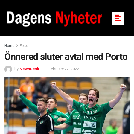
Home
Fotball
Önnered sluter avtal med Porto
by
NewsDesk
February 22, 2022