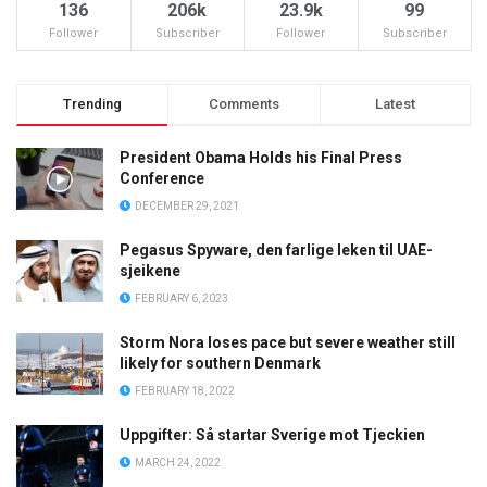
136
206k
23.9k
99
Follower
Subscriber
Follower
Subscriber
Trending
Comments
Latest
President Obama Holds his Final Press
Conference
DECEMBER 29, 2021
Pegasus Spyware, den farlige leken til UAE-
sjeikene
FEBRUARY 6, 2023
Storm Nora loses pace but severe weather still
likely for southern Denmark
FEBRUARY 18, 2022
Uppgifter: Så startar Sverige mot Tjeckien
MARCH 24, 2022