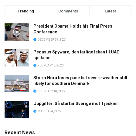
Trending
Comments
Latest
President Obama Holds his Final Press
Conference
DECEMBER 29, 2021
Pegasus Spyware, den farlige leken til UAE-
sjeikene
FEBRUARY 6, 2023
Storm Nora loses pace but severe weather still
likely for southern Denmark
FEBRUARY 18, 2022
Uppgifter: Så startar Sverige mot Tjeckien
MARCH 24, 2022
Recent News