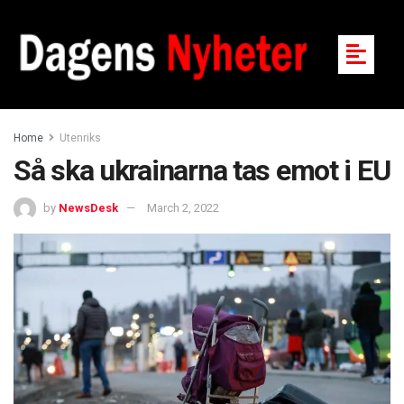
Home
Utenriks
Så ska ukrainarna tas emot i EU
by
NewsDesk
March 2, 2022