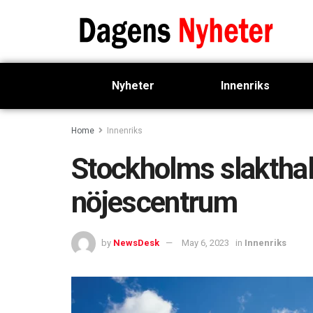
Nyheter
Innenriks
Home
Innenriks
Stockholms slakthall
nöjescentrum
by
NewsDesk
May 6, 2023
in
Innenriks