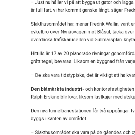
– Just nu håller vi på att bygga ut gator och lägg
är full fart, vi har kommit ganska långt, säger Fredr
Slakthusområdet har, menar Fredrik Wallin, varit 
cykelbro över Nynäsvägen mot Blåsut, täcka över 
överdäcka trafikkarusellen vid Gullmarsplan, knyt
Hittills är 17 av 20 planerade rivningar genomförd
grått tegel, bevaras. Liksom en byggnad från varj
– De ska vara tidstypiska, det är viktigt att ha kvar
Den blåmärkta
industri-
och kontorsfastigheten 
Ralph Erskine blir kvar, liksom lastkajer med utsk
Den nya tunnelbanestationen får två uppgångar, tvär
byggs i kanten av området.
– Slakthusområdet ska vara på de gåendes och cykl