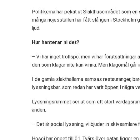
Politikerna har pekat ut Slakthusområdet som en s
många nöjesställen har fått slå igen i Stockholm
ljud.
Hur hanterar ni det?
– Vi har inget trollspö, men vi har förutsättningar
den som klagar inte kan vinna. Men klagomål går in
I de gamla slakthallarna samsas restauranger, ba
lyssningsbar, som redan har varit öppen i några ve
Lyssningsrummet ser ut som ett stort vardagsrum
änden.
– Det är social lyssning, vi bjuder in skivsamlare 
Hosoi har öppet till 01. Tvärs över gatan ligger e