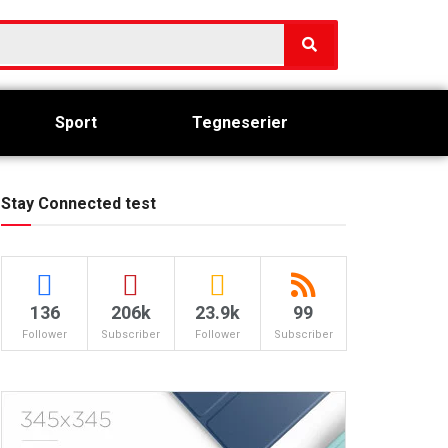
Sport
Tegneserier
Stay Connected test
136
206k
23.9k
99
Follower
Subscriber
Follower
Subscriber