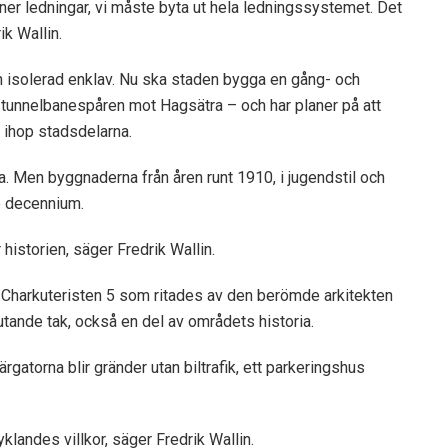
a ner ledningar, vi måste byta ut hela ledningssystemet. Det
ik Wallin.
en isolerad enklav. Nu ska staden bygga en gång- och
tunnelbanespåren mot Hagsätra – och har planer på att
a ihop stadsdelarna.
a. Men byggnaderna från åren runt 1910, i jugendstil och
e decennium.
 historien, säger Fredrik Wallin.
Charkuteristen 5 som ritades av den berömde arkitekten
jutande tak, också en del av områdets historia.
gatorna blir gränder utan biltrafik, ett parkeringshus
andes villkor, säger Fredrik Wallin.