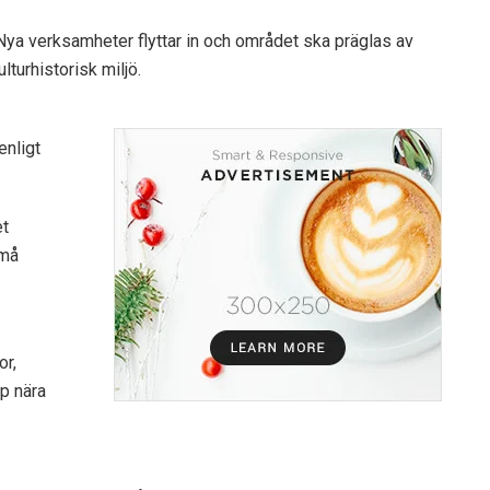
ya verksamheter flyttar in och området ska präglas av
lturhistorisk miljö.
enligt
et
små
or,
op nära