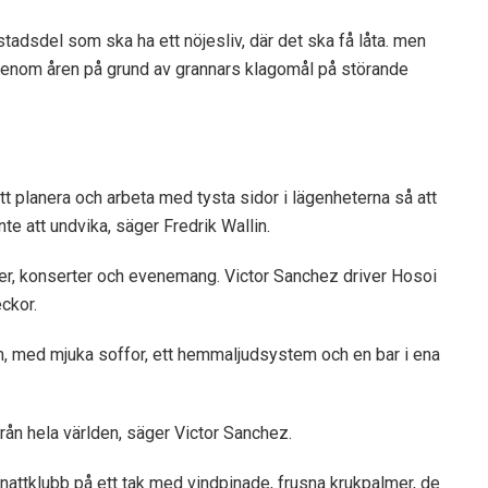
tadsdel som ska ha ett nöjesliv, där det ska få låta. men
 genom åren på grund av grannars klagomål på störande
 att planera och arbeta med tysta sidor i lägenheterna så att
te att undvika, säger Fredrik Wallin.
rer, konserter och evenemang. Victor Sanchez driver Hosoi
ckor.
, med mjuka soffor, ett hemmaljudsystem och en bar i ena
från hela världen, säger Victor Sanchez.
n nattklubb på ett tak med vindpinade, frusna krukpalmer, de