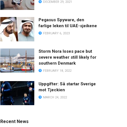
DECEMBER 29, 2021
Pegasus Spyware, den
farlige leken til UAE-sjeikene
FEBRUARY 6, 2023
Storm Nora loses pace but
severe weather still likely for
southern Denmark
FEBRUARY 18, 2022
Uppgifter: Så startar Sverige
mot Tjeckien
MARCH 24, 2022
Recent News