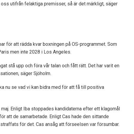
t oss utifrån felaktiga premisser, så är det märkligt, säger
bbar för att rädda kvar boxningen på OS-programmet. Som
Paris men inte 2028 i Los Angeles.
ågat stå upp och föra vår talan och fått rätt. Det har varit en
isationen, säger Sjöholm.
ska nu se vad vi kan bidra med för att få till positiva
aj. Enligt Iba stoppades kandidaterna efter ett klagomål
ör att de samarbetade. Enligt Cas hade den sittande
straffats för det. Cas ansåg att förseelsen var försumbar.