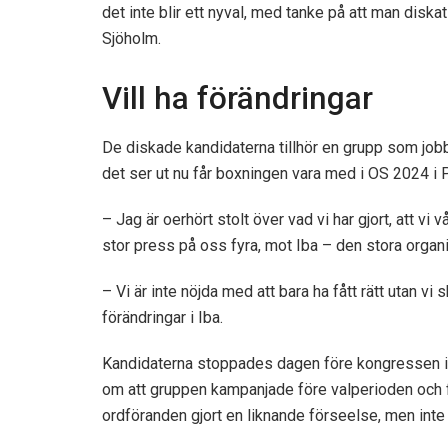
det inte blir ett nyval, med tanke på att man diska
Sjöholm.
Vill ha förändringar
De diskade kandidaterna tillhör en grupp som jo
det ser ut nu får boxningen vara med i OS 2024 i 
– Jag är oerhört stolt över vad vi har gjort, att vi v
stor press på oss fyra, mot Iba – den stora organ
– Vi är inte nöjda med att bara ha fått rätt utan vi 
förändringar i Iba.
Kandidaterna stoppades dagen före kongressen i m
om att gruppen kampanjade före valperioden och f
ordföranden gjort en liknande förseelse, men inte 