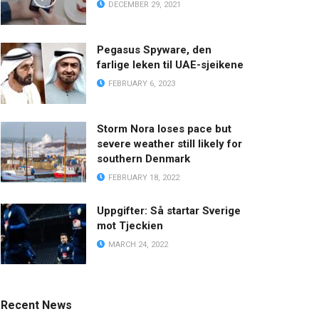
DECEMBER 29, 2021
Pegasus Spyware, den
farlige leken til UAE-sjeikene
FEBRUARY 6, 2023
Storm Nora loses pace but
severe weather still likely for
southern Denmark
FEBRUARY 18, 2022
Uppgifter: Så startar Sverige
mot Tjeckien
MARCH 24, 2022
Recent News