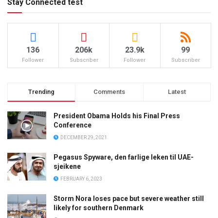
Stay Connected test
136
206k
23.9k
99
Follower
Subscriber
Follower
Subscriber
Trending
Comments
Latest
President Obama Holds his Final Press
Conference
DECEMBER 29, 2021
Pegasus Spyware, den farlige leken til UAE-
sjeikene
FEBRUARY 6, 2023
Storm Nora loses pace but severe weather still
likely for southern Denmark