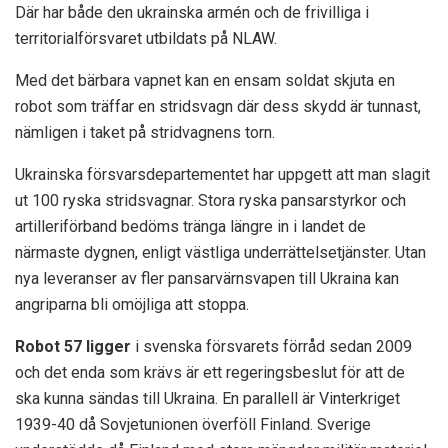
Där har både den ukrainska armén och de frivilliga i
territorialförsvaret utbildats på NLAW.
Med det bärbara vapnet kan en ensam soldat skjuta en
robot som träffar en stridsvagn där dess skydd är tunnast,
nämligen i taket på stridvagnens torn.
Ukrainska försvarsdepartementet har uppgett att man slagit
ut 100 ryska stridsvagnar. Stora ryska pansarstyrkor och
artilleriförband bedöms tränga längre in i landet de
närmaste dygnen, enligt västliga underrättelsetjänster. Utan
nya leveranser av fler pansarvärnsvapen till Ukraina kan
angriparna bli omöjliga att stoppa.
Robot 57 ligger
i svenska försvarets förråd sedan 2009
och det enda som krävs är ett regeringsbeslut för att de
ska kunna sändas till Ukraina. En parallell är Vinterkriget
1939-40 då Sovjetunionen överföll Finland. Sverige