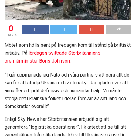
0
SHARES
Mötet som hölls sent på fredagen kom till stånd på brittiskt
initiativ. På
lördagen twittrade Storbritanniens
premiärminister Boris Johnson:
”I går uppmanade jag Nato och våra partners att göra allt de
kan för att stödja Ukraina och Zelenskyj. Jag gläds över att
ännu fler erbjudit defensiv och humanitär hjälp. Vi måste
stödja det ukrainska folket i deras försvar av sitt land och
demokratier överallt”.
Enligt Sky News har Storbritannien erbjudit sig att
genomföra ”logistiska operationer”. I klartext att se till att
vapenhjälpen från olika länder körs till Ukrainas gräns där