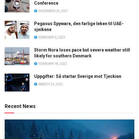
Conference
DECEMBER 29, 2021
Pegasus Spyware, den farlige leken til UAE-
sjeikene
FEBRUARY 6, 2023
Storm Nora loses pace but severe weather still
likely for southern Denmark
FEBRUARY 18, 2022
Uppgifter: Så startar Sverige mot Tjeckien
MARCH 24, 2022
Recent News