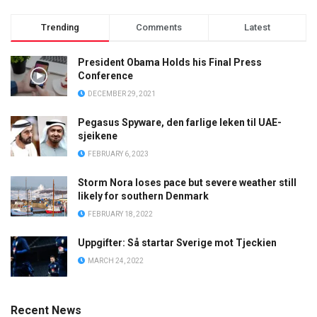
Trending
Comments
Latest
President Obama Holds his Final Press
Conference
DECEMBER 29, 2021
Pegasus Spyware, den farlige leken til UAE-
sjeikene
FEBRUARY 6, 2023
Storm Nora loses pace but severe weather still
likely for southern Denmark
FEBRUARY 18, 2022
Uppgifter: Så startar Sverige mot Tjeckien
MARCH 24, 2022
Recent News