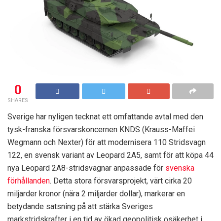
0
SHARES
Sverige har nyligen tecknat ett omfattande avtal med den
tysk-franska försvarskoncernen KNDS (Krauss-Maffei
Wegmann och Nexter) för att modernisera 110 Stridsvagn
122, en svensk variant av Leopard 2A5, samt för att köpa 44
nya Leopard 2A8-stridsvagnar anpassade för
svenska
förhållanden
. Detta stora försvarsprojekt, värt cirka 20
miljarder kronor (nära 2 miljarder dollar), markerar en
betydande satsning på att stärka Sveriges
markstridskrafter i en tid av ökad geopolitisk osäkerhet i