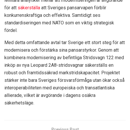
Militära analytiker menar att moderniseringen är avgörande
för att
säkerställa
att Sveriges pansarvapen förblir
konkurrenskraftiga och effektiva. Samtidigt ses
standardiseringen med NATO som en viktig strategisk
fördel.
Med detta omfattande avtal tar Sverige ett stort steg för att
modernisera och förstärka sina pansarstyrkor. Genom att
kombinera modernisering av befintliga Stridsvagn 122 med
inköp av nya Leopard 2A8-stridsvagnar säkerställs en
robust och framtidssäkrad markstridskapacitet. Projektet
stärker inte bara Sveriges försvarsförmåga utan ökar också
interoperabiliteten med europeiska och transatlantiska
allierade, vilket är avgörande i dagens osäkra
säkerhetsläge.
Previous Post