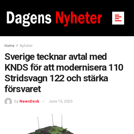
Home
Nyheter
Sverige tecknar avtal med
KNDS för att modernisera 110
Stridsvagn 122 och stärka
försvaret
by
NewsDesk
June 15, 2025