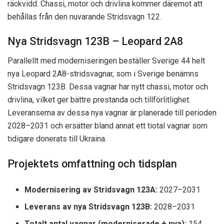
räckvidd. Chassi, motor och drivlina kommer däremot att
behållas från den nuvarande Stridsvagn 122.
Nya Stridsvagn 123B – Leopard 2A8
Parallellt med moderniseringen beställer Sverige 44 helt
nya Leopard 2A8-stridsvagnar, som i Sverige benämns
Stridsvagn 123B. Dessa vagnar har nytt chassi, motor och
drivlina, vilket ger bättre prestanda och tillförlitlighet.
Leveranserna av dessa nya vagnar är planerade till perioden
2028–2031 och ersätter bland annat ett tiotal vagnar som
tidigare donerats till Ukraina.
Projektets omfattning och tidsplan
Modernisering av Stridsvagn 123A:
2027–2031
Leverans av nya Stridsvagn 123B:
2028–2031
Totalt antal vagnar (moderniserade + nya):
154