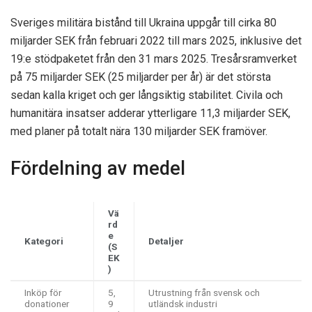
Sveriges militära bistånd till Ukraina uppgår till cirka 80
miljarder SEK från februari 2022 till mars 2025, inklusive det
19:e stödpaketet från den 31 mars 2025. Tresårsramverket
på 75 miljarder SEK (25 miljarder per år) är det största
sedan kalla kriget och ger långsiktig stabilitet. Civila och
humanitära insatser adderar ytterligare 11,3 miljarder SEK,
med planer på totalt nära 130 miljarder SEK framöver.
Fördelning av medel
Vä
rd
e
Kategori
Detaljer
(S
EK
)
Inköp för
5,
Utrustning från svensk och
donationer
9
utländsk industri