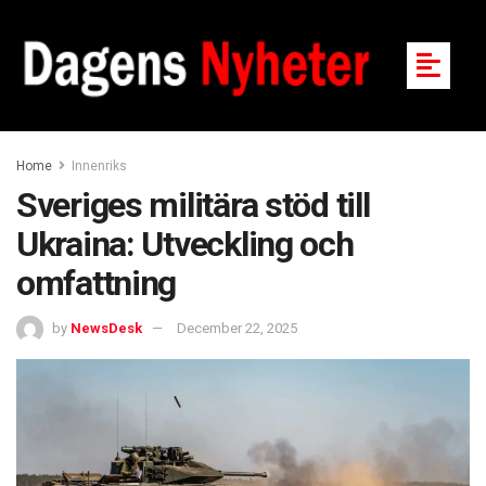
Home
Innenriks
Sveriges militära stöd till
Ukraina: Utveckling och
omfattning
by
NewsDesk
December 22, 2025