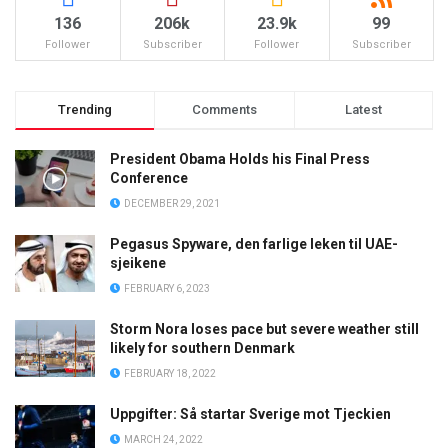
136
206k
23.9k
99
Follower
Subscriber
Follower
Subscriber
Trending
Comments
Latest
President Obama Holds his Final Press
Conference
DECEMBER 29, 2021
Pegasus Spyware, den farlige leken til UAE-
sjeikene
FEBRUARY 6, 2023
Storm Nora loses pace but severe weather still
likely for southern Denmark
FEBRUARY 18, 2022
Uppgifter: Så startar Sverige mot Tjeckien
MARCH 24, 2022