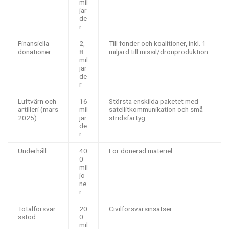
mil
jar
de
r
Finansiella
2,
Till fonder och koalitioner, inkl. 1
donationer
8
miljard till missil/dronproduktion
mil
jar
de
r
Luftvärn och
16
Största enskilda paketet med
artilleri (mars
mil
satellitkommunikation och små
2025)
jar
stridsfartyg
de
r
Underhåll
40
För donerad materiel
0
mil
jo
ne
r
Totalförsvar
20
Civilförsvarsinsatser
sstöd
0
mil