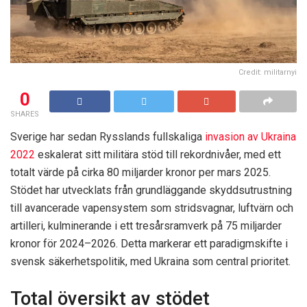
Credit: militarnyi
0
SHARES
Sverige har sedan Rysslands fullskaliga
invasion av Ukraina
2022
eskalerat sitt militära stöd till rekordnivåer, med ett
totalt värde på cirka 80 miljarder kronor per mars 2025.
Stödet har utvecklats från grundläggande skyddsutrustning
till avancerade vapensystem som stridsvagnar, luftvärn och
artilleri, kulminerande i ett tresårsramverk på 75 miljarder
kronor för 2024–2026. Detta markerar ett paradigmskifte i
svensk säkerhetspolitik, med Ukraina som central prioritet.
Total översikt av stödet