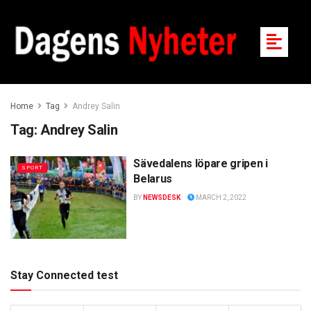
Home
Tag
Andrey Salin
Tag:
Andrey Salin
Sävedalens löpare gripen i
SPORT
Belarus
BY
NEWSDESK
MARCH 2, 2022
Stay Connected test