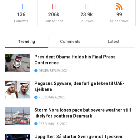
136
206k
23.9k
99
Follower
Subscriber
Follower
Subscriber
Trending
Comments
Latest
President Obama Holds his Final Press
Conference
DECEMBER 29, 2021
Pegasus Spyware, den farlige leken til UAE-
sjeikene
FEBRUARY 6, 2023
Storm Nora loses pace but severe weather still
likely for southern Denmark
FEBRUARY 18, 2022
Uppgifter: Så startar Sverige mot Tjeckien