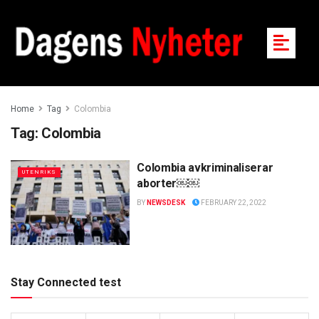
Home
Tag
Colombia
Tag:
Colombia
Colombia avkriminaliserar
UTENRIKS
aborter￼￼
BY
NEWSDESK
FEBRUARY 22, 2022
Stay Connected test