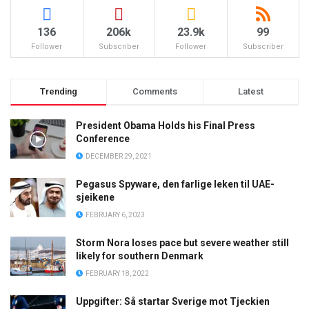
136
206k
23.9k
99
Follower
Subscriber
Follower
Subscriber
Trending
Comments
Latest
President Obama Holds his Final Press
Conference
DECEMBER 29, 2021
Pegasus Spyware, den farlige leken til UAE-
sjeikene
FEBRUARY 6, 2023
Storm Nora loses pace but severe weather still
likely for southern Denmark
FEBRUARY 18, 2022
Uppgifter: Så startar Sverige mot Tjeckien