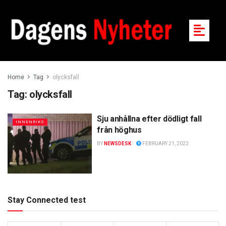
Home
Tag
olycksfall
Tag:
olycksfall
Sju anhållna efter dödligt fall
INNENRIKS
från höghus
BY
NEWSDESK
FEBRUARY 21, 2022
Stay Connected test