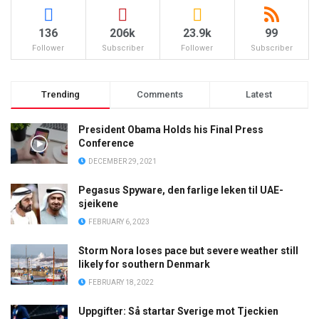
136
206k
23.9k
99
Follower
Subscriber
Follower
Subscriber
Trending
Comments
Latest
President Obama Holds his Final Press
Conference
DECEMBER 29, 2021
Pegasus Spyware, den farlige leken til UAE-
sjeikene
FEBRUARY 6, 2023
Storm Nora loses pace but severe weather still
likely for southern Denmark
FEBRUARY 18, 2022
Uppgifter: Så startar Sverige mot Tjeckien