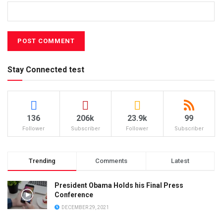
Stay Connected test
136
206k
23.9k
99
Follower
Subscriber
Follower
Subscriber
Trending
Comments
Latest
President Obama Holds his Final Press
Conference
DECEMBER 29, 2021