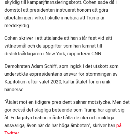
skyldig till kampanjfinansieringsbrott. Cohen sade då i
domstol att presidenten instruerat honom att göra
utbetalningen, vilket skulle innebära att Trump är
medskyldig.
Cohen skriver i ett uttalande att han står fast vid sitt
vittnesmål och de uppgifter som han lämnat till
distriktsåklagaren i New York, rapporterar CNN.
Demokraten Adam Schiff, som ingick i det utskott som
undersökte expresidentens ansvar för stormningen av
Kapitolium efter valet 2020, kallar åtalet för en unik
händelse.
“Åtalet mot en tidigare president saknar motstycke. Men det
gör också det olagliga beteende som Trump har ägnat sig
åt. En lagstyrd nation måste hålla de rika och mäktiga
ansvariga, även när de har höga ämbeten”, skriver han
på
Twitter
.