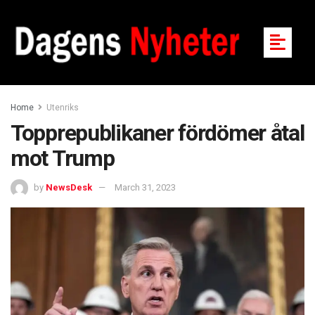
Home
Utenriks
Topprepublikaner fördömer åtal
mot Trump
by
NewsDesk
March 31, 2023