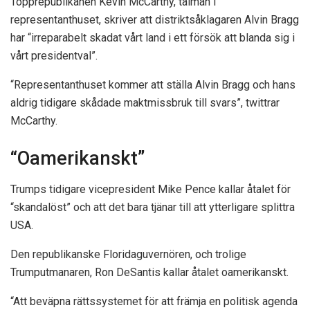
Topprepublikanen Kevin McCarthy, talman i
representanthuset, skriver att distriktsåklagaren Alvin Bragg
har “irreparabelt skadat vårt land i ett försök att blanda sig i
vårt presidentval”.
“Representanthuset kommer att ställa Alvin Bragg och hans
aldrig tidigare skådade maktmissbruk till svars”, twittrar
McCarthy.
“Oamerikanskt”
Trumps tidigare vicepresident Mike Pence kallar åtalet för
“skandalöst” och att det bara tjänar till att ytterligare splittra
USA.
Den republikanske Floridaguvernören, och trolige
Trumputmanaren, Ron DeSantis kallar åtalet oamerikanskt.
“Att beväpna rättssystemet för att främja en politisk agenda