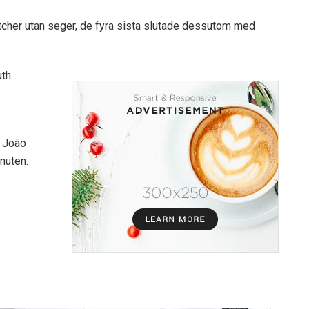
tcher utan seger, de fyra sista slutade dessutom med
uth
n João
nuten.