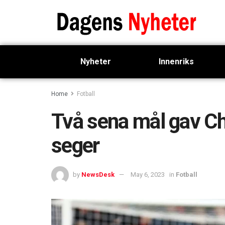
Nyheter
Innenriks
Home
Fotball
Två sena mål gav Ch
seger
by
NewsDesk
May 6, 2023
in
Fotball