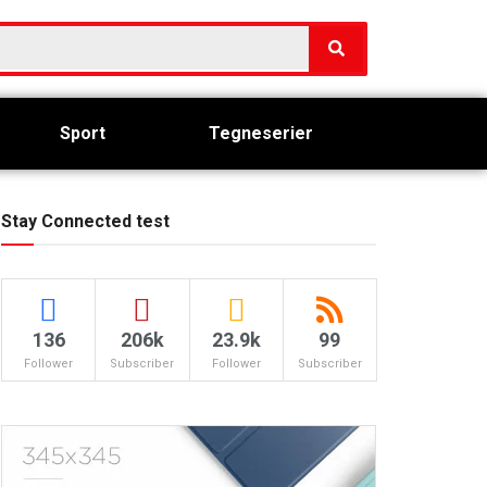
Sport
Tegneserier
Stay Connected test
136
206k
23.9k
99
Follower
Subscriber
Follower
Subscriber