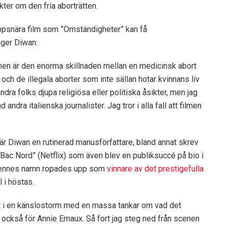
ter om den fria aborträtten.
oppsnära film som ”Omständigheter” kan få
äger Diwan:
men är den enorma skillnaden mellan en medicinsk abort
och de illegala aborter som inte sällan hotar kvinnans liv
ndra folks djupa religiösa eller politiska åsikter, men jag
ndra italienska journalister. Jag tror i alla fall att filmen
r är Diwan en rutinerad manusförfattare, bland annat skrev
 ”Bac Nord” (Netflix) som även blev en publiksuccé på bio i
 hennes namn ropades upp som
vinnare av det prestigefulla
 i höstas.
tt i en känslostorm med en massa tankar om vad det
 också för Annie Ernaux. Så fort jag steg ned från scenen