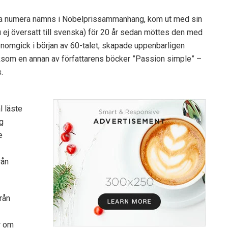
fta numera nämns i Nobelprissammanhang, kom ut med sin
 ej översatt till svenska) för 20 år sedan möttes den med
genomgick i början av 60-talet, skapade uppenbarligen
, liksom en annan av författarens böcker ”Passion simple” –
.
l läste
ag
e
rån
rån
r om