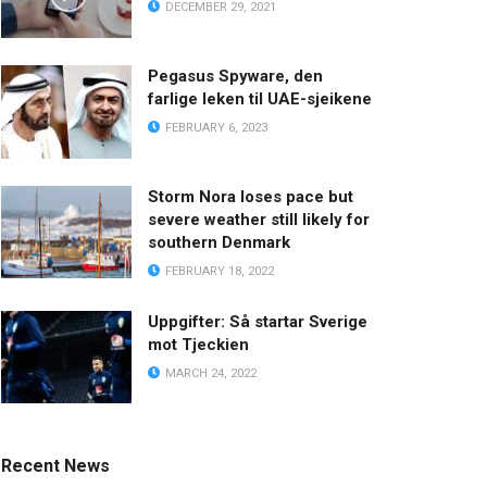
DECEMBER 29, 2021
Pegasus Spyware, den
farlige leken til UAE-sjeikene
FEBRUARY 6, 2023
Storm Nora loses pace but
severe weather still likely for
southern Denmark
FEBRUARY 18, 2022
Uppgifter: Så startar Sverige
mot Tjeckien
MARCH 24, 2022
Recent News