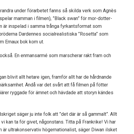
arandra under förarbetet fanns så skilda verk som Agnès
elar mamman i filmen), ”Black swan” för mor-dotter-
om är inspelad i samma trånga fyrkantsformat som
 bröderna Dardennes socialrealistiska ”Rosetta” som
m Ernaux bok kom ut.
ne också. En enmansarmé som marscherar rakt fram och
 blivit allt hetare igen, framför allt har de hårdnande
märksamhet. Ändå var det svårt att få filmen på fötter
iärer ryggade för ämnet och hävdade att storyn kändes
kriget säger ju inte folk att ”det där är så gammalt”. Allt
 vi kan ta för givet, någonstans. Titta på Frankrike! Vi har
 är ultrakonservativ högernationalist, säger Diwan ilsket