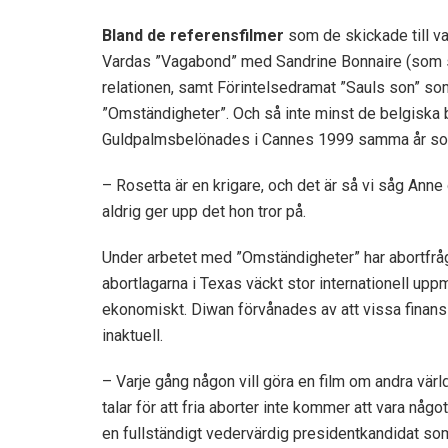
Bland de referensfilmer
som de skickade till v
Vardas ”Vagabond” med Sandrine Bonnaire (som sp
relationen, samt Förintelsedramat ”Sauls son” s
”Omständigheter”. Och så inte minst de belgiska
Guldpalms­belönades i Cannes 1999 samma år so
– Rosetta är en krigare, och det är så vi såg An
aldrig ger upp det hon tror på.
Under arbetet med ”Omständigheter” har abortfrågan
abortlagarna i Texas väckt stor internationell upp
ekonomiskt. Diwan förvånades av att vissa finans
inaktuell.
– Varje gång någon vill göra en film om andra världs
talar för att fria aborter inte kommer att vara något
en fullständigt vedervärdig presidentkandidat som