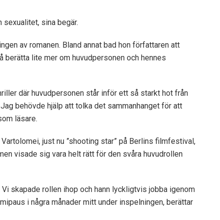
 sexualitet, sina begär.
ngen av romanen. Bland annat bad hon författaren att
så berätta lite mer om huvudpersonen och hennes
iller där huvudpersonen står inför ett så starkt hot från
t. Jag behövde hjälp att tolka det sammanhanget för att
som läsare.
tolomei, just nu ”shooting star” på Berlins filmfestival,
men visade sig vara helt rätt för den svåra huvudrollen
. Vi skapade rollen ihop och hann lyckligtvis jobba igenom
emipaus i några månader mitt under inspelningen, berättar