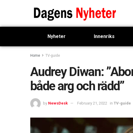
Nyheter
Innenriks
Home
TV-guide
Audrey Diwan: ”Abor
både arg och rädd”
by
NewsDesk
February 21, 2022
in
TV-guide