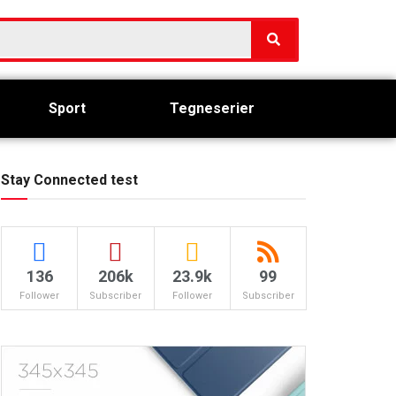
Sport
Tegneserier
Stay Connected test
136
206k
23.9k
99
Follower
Subscriber
Follower
Subscriber