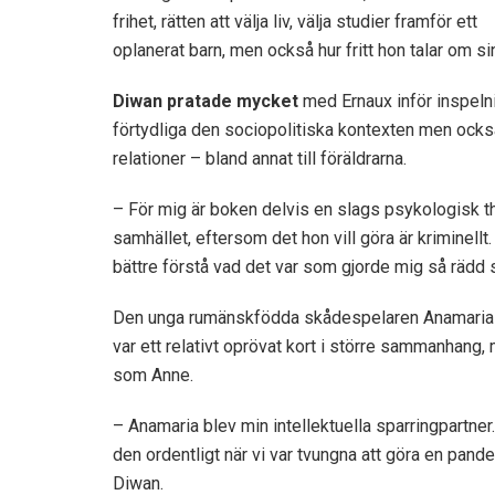
frihet, rätten att välja liv, välja studier framför ett
oplanerat barn, men också hur fritt hon talar om sin
Diwan pratade mycket
med Ernaux inför inspelni
förtydliga den sociopolitiska kontexten men ock
relationer – bland annat till föräldrarna.
– För mig är boken delvis en slags psykologisk thr
samhället, eftersom det hon vill göra är kriminell
bättre förstå vad det var som gjorde mig så rädd 
Den unga rumänskfödda skådespelaren Anamaria Var
var ett relativt oprövat kort i större sammanhang, 
som Anne.
– Anamaria blev min intellektuella sparringpartner
den ordentligt när vi var tvungna att göra en pand
Diwan.