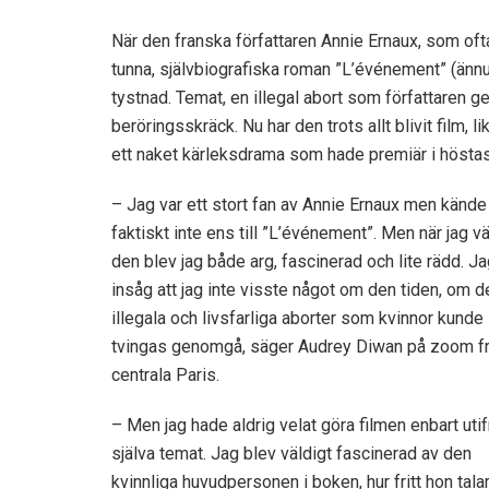
När den franska författaren Annie Ernaux, som o
tunna, självbiografiska roman ”L’événement” (ännu
tystnad. Temat, en illegal abort som författaren 
beröringsskräck. Nu har den trots allt blivit film
ett naket kärleksdrama som hade premiär i höstas
– Jag var ett stort fan av Annie Ernaux men kände
faktiskt inte ens till ”L’événement”. Men när jag vä
den blev jag både arg, fascinerad och lite rädd. J
insåg att jag inte visste något om den tiden, om d
illegala och livsfarliga aborter som kvinnor kunde
tvingas genomgå, säger Audrey Diwan på zoom f
centrala Paris.
– Men jag hade aldrig velat göra filmen enbart utif
själva temat. Jag blev väldigt fascinerad av den
kvinnliga huvudpersonen i boken, hur fritt hon tala