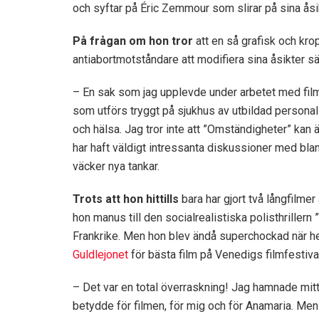
och syftar på Éric Zemmour som slirar på sina åsik
På frågan om hon tror
att en så grafisk och kr
antiabortmotståndare att modifiera sina åsikter s
– En sak som jag upplevde under arbetet med fil
som utförs tryggt på sjukhus av utbildad personal 
och hälsa. Jag tror inte att ”Omständigheter” kan ä
har haft väldigt intressanta diskussioner med bland a
väcker nya tankar.
Trots att hon hittills
bara har gjort två långfilme
hon manus till den socialrealistiska polisthrillern
Frankrike. Men hon blev ändå superchockad när
Guldlejonet
för bästa film på Venedigs filmfestival
– Det var en total överraskning! Jag hamnade mi
betydde för filmen, för mig och för Anamaria. Men