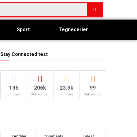
Sport
Tegneserier
Stay Connected test
136
206k
23.9k
99
Follower
Subscriber
Follower
Subscriber
Trending
Comments
Latest