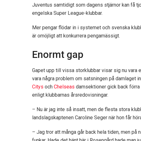
Juventus samtidigt som dagens stjärnor kan få tjo
engelska Super League-klubbar.
Mer pengar flödar in i systemet och svenska klub
är omöjligt att konkurrera pengamässigt.
Enormt gap
Gapet upp till vissa storklubbar visar sig nu vara
vara några problem om satsningen på damlaget int
Citys
och
Chelseas
damsektioner gick back förra 
enligt klubbarnas årsredovisningar.
– Nu är jag inte så insatt, men de flesta stora klub
landslagskaptenen Caroline Seger när hon får höra
– Jag tror att många går back hela tiden, men på någ
funkar. Hade det hänt här i Rosengård hade man ju 