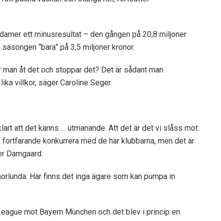
mer ett minusresultat – den gången på 20,8 miljoner
 säsongen “bara” på 3,5 miljoner kronor.
er man åt det och stoppar det? Det är sådant man
lika villkor, säger Caroline Seger.
lart att det känns … utmanande. Att det är det vi slåss mot.
ag, fortfarande konkurrera med de här klubbarna, men det är
äger Damgaard.
norlunda. Här finns det inga ägare som kan pumpa in
 League mot Bayern München och det blev i princip en