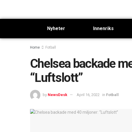
Nyheter
Innenriks
Home
Fotball
Chelsea backade me
“Luftslott”
by
NewsDesk
April 16, 2022
in
Fotball