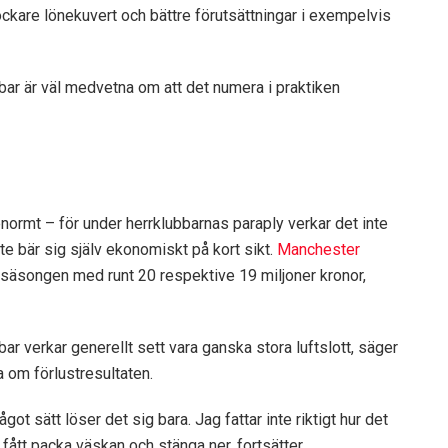
ckare lönekuvert och bättre förutsättningar i exempelvis
bar är väl medvetna om att det numera i praktiken
 enormt – för under herrklubbarnas paraply verkar det inte
e bär sig själv ekonomiskt på kort sikt.
Manchester
säsongen med runt 20 respektive 19 miljoner kronor,
bar verkar generellt sett vara ganska stora luftslott, säger
 om förlustresultaten.
ot sätt löser det sig bara. Jag fattar inte riktigt hur det
fått packa väskan och stänga ner, fortsätter