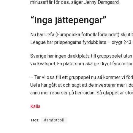
minusaffär för oss, säger Jenny Damgaard.
“Inga jättepengar”
Nu har Uefa (Europeiska fotbollsförbundet) skjuti
League har prispengarna fyrdubblats – drygt 243 mil
Sverige har ingen direktplats till gruppspelet uta
via kvalspel. En plats som ska ge drygt fyra miljon
– Tar vi oss till ett gruppspel nu så kommer vi för
Uefa har gått ut och sagt att de investerar mer i d
ännu mer resurser på herrsidan. Så glappet är stö
Källa
Tags:
damfotboll