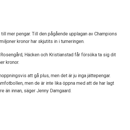
t till mer pengar. Till den pågående upplagan av Champions
joner kronor har skjutits in i turneringen.
n Rosengård, Häcken och Kristianstad får försöka ta sig dit
er kronor.
hoppningsvis att gå plus, men det är ju inga jättepengar.
amfotbollen, men de är inte lika öppna med att de har lagt
rre än innan, säger Jenny Damgaard.