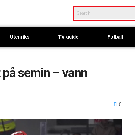
Utenriks
TV-guide
Fotball
 på semin – vann
0