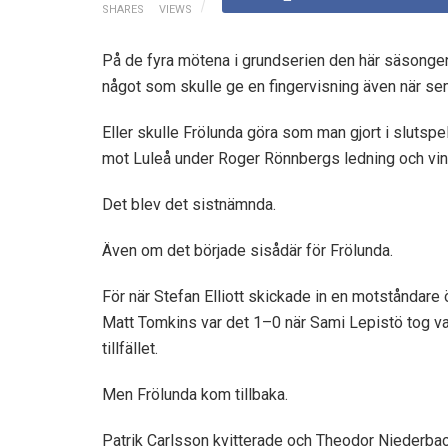
SHARES
VIEWS
På de fyra mötena i grundserien den här säsonge
något som skulle ge en fingervisning även när se
Eller skulle Frölunda göra som man gjort i slutspe
mot Luleå under Roger Rönnbergs ledning och vi
Det blev det sistnämnda.
Även om det började sisådär för Frölunda.
För när Stefan Elliott skickade in en motståndare 
Matt Tomkins var det 1–0 när Sami Lepistö tog va
tillfället.
Men Frölunda kom tillbaka.
Patrik Carlsson kvitterade och Theodor Niederba