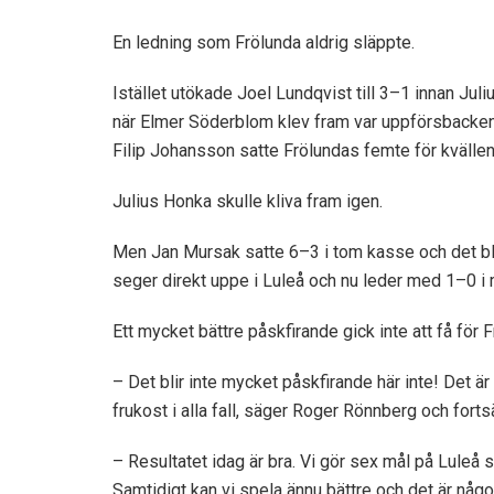
En ledning som Frölunda aldrig släppte.
Istället utökade Joel Lundqvist till 3–1 innan Jul
när Elmer Söderblom klev fram var uppförsbacken 
Filip Johansson satte Frölundas femte för kvällen
Julius Honka skulle kliva fram igen.
Men Jan Mursak satte 6–3 i tom kasse och det bl
seger direkt uppe i Luleå och nu leder med 1–0 i 
Ett mycket bättre påskfirande gick inte att få för F
– Det blir inte mycket påskfirande här inte! Det är
frukost i alla fall, säger Roger Rönnberg och fortsä
– Resultatet idag är bra. Vi gör sex mål på Luleå s
Samtidigt kan vi spela ännu bättre och det är något