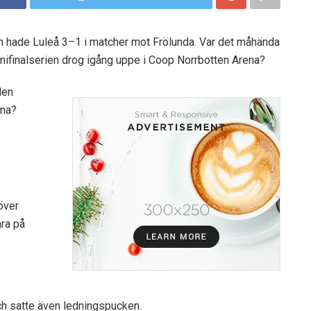
n hade Luleå 3–1 i matcher mot Frölunda. Var det måhända
mifinalserien drog igång uppe i Coop Norrbotten Arena?
len
nna?
över
ra på
ch satte även ledningspucken.