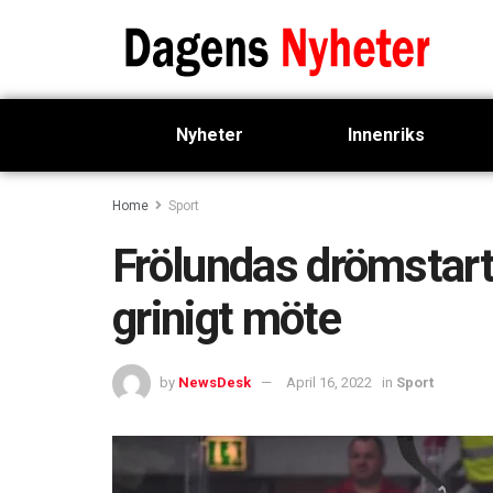
Nyheter
Innenriks
Home
Sport
Frölundas drömstart
grinigt möte
by
NewsDesk
April 16, 2022
in
Sport