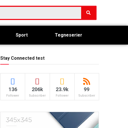
Sport
Tegneserier
Stay Connected test
136
206k
23.9k
99
Follower
Subscriber
Follower
Subscriber