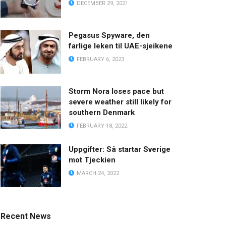
DECEMBER 29, 2021
Pegasus Spyware, den
farlige leken til UAE-sjeikene
FEBRUARY 6, 2023
Storm Nora loses pace but
severe weather still likely for
southern Denmark
FEBRUARY 18, 2022
Uppgifter: Så startar Sverige
mot Tjeckien
MARCH 24, 2022
Recent News