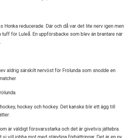
ius Honka reducerade. Där och då var det lite nerv igen men
tuff för Luleå. En uppförsbacke som blev än brantare när
.
ev aldrig särskilt nervöst för Frölunda som snodde en
matcher.
rölunda.
 hockey, hockey och hockey. Det kanske blir ett ägg till
tter:
om är väldigt försvarsstarka och det är givetvis jättebra.
 vi vill jobba mot med ständiga förbättringar. Det är en ny