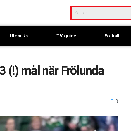
Utenriks
TV-guide
Fotball
 (!) mål när Frölunda
0