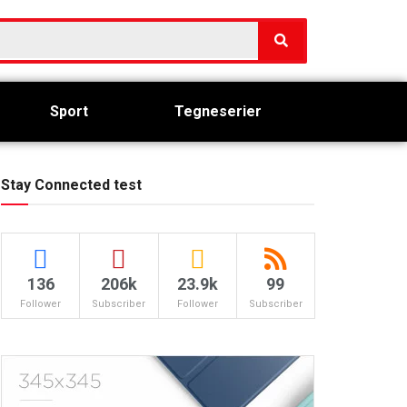
Sport
Tegneserier
Stay Connected test
136
206k
23.9k
99
Follower
Subscriber
Follower
Subscriber