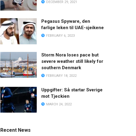
DECEMBER 29, 2021
Pegasus Spyware, den
farlige leken til UAE-sjeikene
FEBRUARY 6, 2023
Storm Nora loses pace but
severe weather still likely for
southern Denmark
FEBRUARY 18, 2022
Uppgifter: Så startar Sverige
mot Tjeckien
MARCH 24, 2022
Recent News