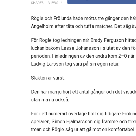
SHARES
VIEWS
Rögle och Frölunda hade mötts tre gånger den här
Ängelholm efter täta och tuffa matcher. Det såg äve
För Rögle tog ledningen när Brady Ferguson hitta
luckan bakom Lasse Johansson i slutet av den fö
perioden. I inledningen av den andra kom 2–0 när
Ludvig Larsson tog vara på sin egen retur.
Släkten är värst.
Den har man ju hört ett antal gånger och det visad
stämma nu också.
För i ett numerärt överläge höll sig tidigare Frölu
spelaren, Simon Hjalmarsson sig framme och trix
trean och Rögle såg ut att gå mot en komfortabel 