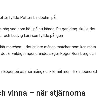
fter fyllde Petteri Lindbohm på.
 såg vad som höll på att hända. Ett genidrag skulle det
der och Ludvig Larsson fyllde på igen.
en här matchen … det är inte många matcher som kan mäta
r det är väldigt imponerande, säger Roger Rönnberg och
t vi släpper på oss så många enkla mål men lika imponerad
h vinna – när stjärnorna