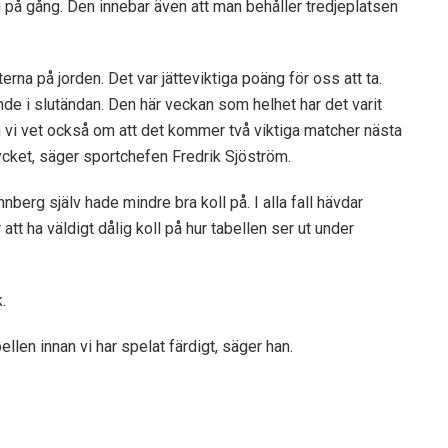
g på gång. Den innebar även att man behåller tredjeplatsen
tterna på jorden. Det var jätteviktiga poäng för oss att ta.
nde i slutändan. Den här veckan som helhet har det varit
 vi vet också om att det kommer två viktiga matcher nästa
 mycket, säger sportchefen Fredrik Sjöström.
berg själv hade mindre bra koll på. I alla fall hävdar
tt ha väldigt dålig koll på hur tabellen ser ut under
.
ellen innan vi har spelat färdigt, säger han.