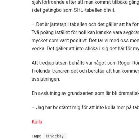
självförtroende efter att man kommit tillbaka gån
i det getingbo som SHL-tabellen blivit.
– Det är jättetajt i tabellen och det gäller att ha fö
Två poäng istället för noll kan kanske vara avgöra
mycket som varit positivt. Det tar vi med oss men
vecka. Det gäller att inte slicka i sig det här för
Att tredjeplatsen behålls var något som Roger Rönn
Frölunda-tränaren det och berättar att han kommer a
avslutningen.
En avslutning av grundserien som lär bli dramatisk
– Jag har bestämt mig för att inte kolla mer på tab
Källa
Tags:
Ishockey