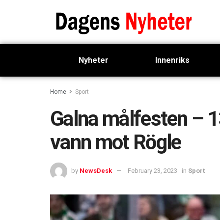
Nyheter
Innenriks
Home
Sport
Galna målfesten – 13
vann mot Rögle
by
NewsDesk
February 23, 2023
in
Sport