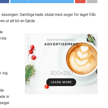
 säsongen. Samtliga hade slutat med seger för laget från
n ut att bli en fjärde.
de
rsta
e sig
nda-
ade in
seger.