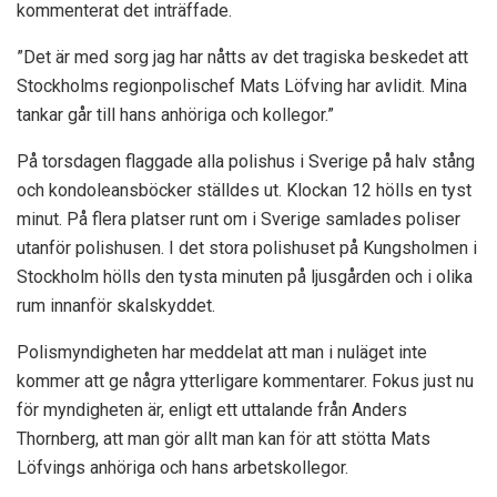
kommenterat det inträffade.
”Det är med sorg jag har nåtts av det tragiska beskedet att
Stockholms regionpolischef Mats Löfving har avlidit. Mina
tankar går till hans anhöriga och kollegor.”
På torsdagen flaggade alla polishus i Sverige på halv stång
och kondoleansböcker ställdes ut. Klockan 12 hölls en tyst
minut. På flera platser runt om i Sverige samlades poliser
utanför polishusen. I det stora polishuset på Kungsholmen i
Stockholm hölls den tysta minuten på ljusgården och i olika
rum innanför skalskyddet.
Polismyndigheten har meddelat att man i nuläget inte
kommer att ge några ytterligare kommentarer. Fokus just nu
för myndigheten är, enligt ett uttalande från Anders
Thornberg, att man gör allt man kan för att stötta Mats
Löfvings anhöriga och hans arbetskollegor.