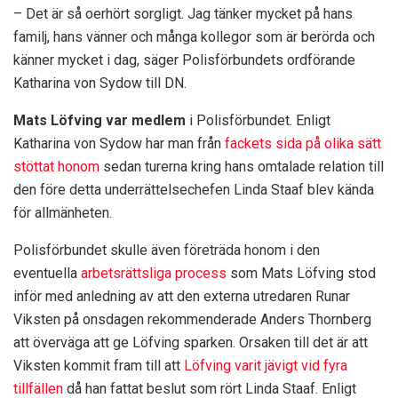
– Det är så oerhört sorgligt. Jag tänker mycket på hans
familj, hans vänner och många kollegor som är berörda och
känner mycket i dag, säger Polisförbundets ordförande
Katharina von Sydow till DN.
Mats Löfving var medlem
i Polisförbundet. Enligt
Katharina von Sydow har man från
fackets sida på olika sätt
stöttat honom
sedan turerna kring hans omtalade relation till
den före detta underrättelsechefen Linda Staaf blev kända
för allmänheten.
Polisförbundet skulle även företräda honom i den
eventuella
arbetsrättsliga process
som Mats Löfving stod
inför med anledning av att den externa utredaren Runar
Viksten på onsdagen rekommenderade Anders Thornberg
att överväga att ge Löfving sparken. Orsaken till det är att
Viksten kommit fram till att
Löfving varit jävigt vid fyra
tillfällen
då han fattat beslut som rört Linda Staaf. Enligt