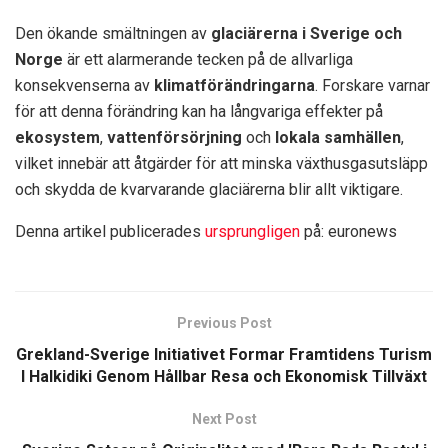
Den ökande smältningen av
glaciärerna i Sverige och
Norge
är ett alarmerande tecken på de allvarliga
konsekvenserna av
klimatförändringarna
. Forskare varnar
för att denna förändring kan ha långvariga effekter på
ekosystem
,
vattenförsörjning
och
lokala samhällen
,
vilket innebär att åtgärder för att minska växthusgasutsläpp
och skydda de kvarvarande glaciärerna blir allt viktigare.
Denna artikel publicerades
ursprungligen
på: euronews
Previous Post
Grekland-Sverige Initiativet Formar Framtidens Turism
I Halkidiki Genom Hållbar Resa och Ekonomisk Tillväxt
Next Post