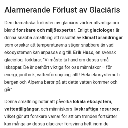
Alarmerande Förlust av Glaciäris
Den dramatiska förlusten av glaciäris väcker allvarliga oro
bland
forskare och miljöexperter
. Enligt
glaciologer
är
denna snabba smältning ett resultat av
klimatförändringar
som orsakar att temperaturerna stiger snabbare än vad
ekosystemen kan anpassa sig till.
Erik Huss
, en svensk
glaciolog, förklarar: “Vi måste ta hand om dessa små
iskappar. De är oerhört viktiga för oss människor – för
energi, jordbruk, vattenförsörjning, allt! Hela ekosystemet i
bergen och Alperna beror på att detta vatten kommer och
går.”
Denna smältning hotar att påverka
lokala ekosystem
,
vattentillgångar
, och människors
livskraftiga resurser
,
vilket gör att forskare varnar för att om trenden fortsätter
kan många av dessa glaciärer försvinna helt inom de