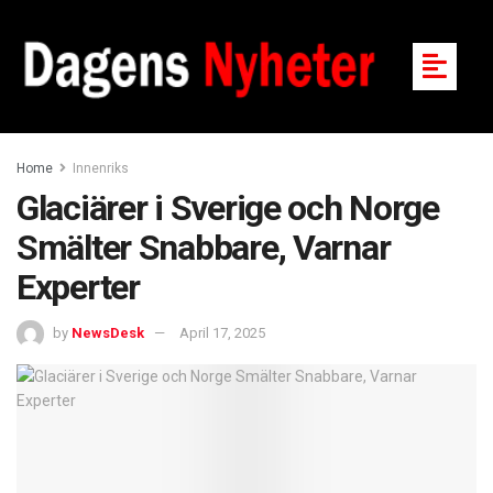
Home
Innenriks
Glaciärer i Sverige och Norge
Smälter Snabbare, Varnar
Experter
by
NewsDesk
April 17, 2025