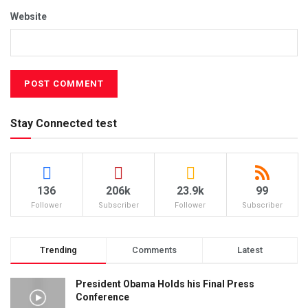
Website
Stay Connected test
136
206k
23.9k
99
Follower
Subscriber
Follower
Subscriber
Trending
Comments
Latest
President Obama Holds his Final Press
Conference