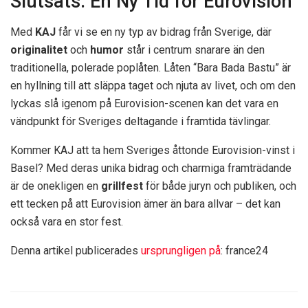
Slutsats: En Ny Tid för Eurovision
Med
KAJ
får vi se en ny typ av bidrag från Sverige, där
originalitet
och
humor
står i centrum snarare än den
traditionella, polerade poplåten. Låten “Bara Bada Bastu” är
en hyllning till att släppa taget och njuta av livet, och om den
lyckas slå igenom på Eurovision-scenen kan det vara en
vändpunkt för Sveriges deltagande i framtida tävlingar.
Kommer KAJ att ta hem Sveriges åttonde Eurovision-vinst i
Basel? Med deras unika bidrag och charmiga framträdande
är de onekligen en
grillfest
för både juryn och publiken, och
ett tecken på att Eurovision ämer än bara allvar – det kan
också vara en stor fest.
Denna artikel publicerades
ursprungligen på
: france24