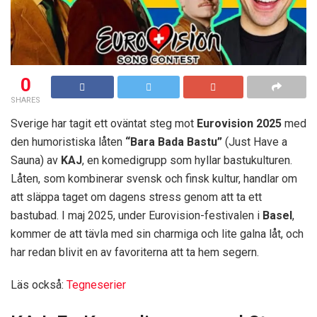
0
SHARES
Sverige har tagit ett oväntat steg mot
Eurovision 2025
med
den humoristiska låten
“Bara Bada Bastu”
(Just Have a
Sauna) av
KAJ
, en komedigrupp som hyllar bastukulturen.
Låten, som kombinerar svensk och finsk kultur, handlar om
att släppa taget om dagens stress genom att ta ett
bastubad. I maj 2025, under Eurovision-festivalen i
Basel
,
kommer de att tävla med sin charmiga och lite galna låt, och
har redan blivit en av favoriterna att ta hem segern.
Läs också:
Tegneserier