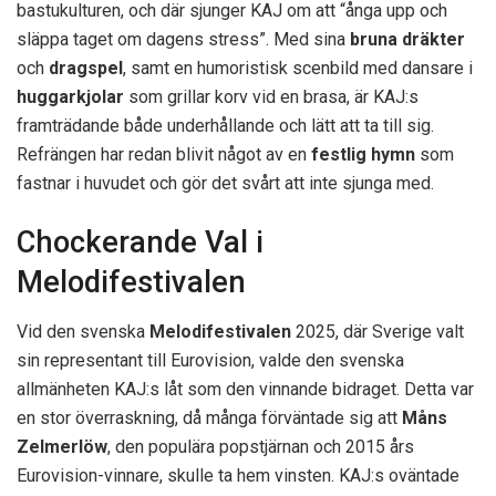
bastukulturen, och där sjunger KAJ om att “ånga upp och
släppa taget om dagens stress”. Med sina
bruna dräkter
och
dragspel
, samt en humoristisk scenbild med dansare i
huggarkjolar
som grillar korv vid en brasa, är KAJ:s
framträdande både underhållande och lätt att ta till sig.
Refrängen har redan blivit något av en
festlig hymn
som
fastnar i huvudet och gör det svårt att inte sjunga med.
Chockerande Val i
Melodifestivalen
Vid den svenska
Melodifestivalen
2025, där Sverige valt
sin representant till Eurovision, valde den svenska
allmänheten KAJ:s låt som den vinnande bidraget. Detta var
en stor överraskning, då många förväntade sig att
Måns
Zelmerlöw
, den populära popstjärnan och 2015 års
Eurovision-vinnare, skulle ta hem vinsten. KAJ:s oväntade