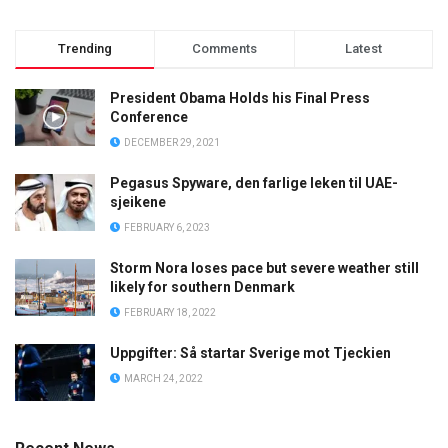
Trending
Comments
Latest
President Obama Holds his Final Press
Conference
DECEMBER 29, 2021
Pegasus Spyware, den farlige leken til UAE-
sjeikene
FEBRUARY 6, 2023
Storm Nora loses pace but severe weather still
likely for southern Denmark
FEBRUARY 18, 2022
Uppgifter: Så startar Sverige mot Tjeckien
MARCH 24, 2022