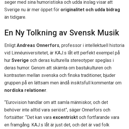
seger med sina humoristiska och udda inslag visar att
Sverige nu är mer öppet för
originalitet och udda bidrag
än tidigare.
En Ny Tolkning av Svensk Musik
Enligt
Andreas Onnerfors
, professor i intellektuell historia
vid Linnéuniversitetet, är KAJ:s låt ett perfekt exempel på
hur
Sverige
och deras kulturella stereotyper speglas i
deras humor. Genom att skämta om bastukulturen och
kontrasten mellan svenska och finska traditioner, bjuder
gruppen på en lättsam men ändå insiktsfull kommentar om
nordiska relationer
.
“Eurovision handlar om att samla människor, och det
behöver inte alltid vara seriöst”, säger Onnerfors och
fortsätter: “Det kan vara
excentriskt
och fortfarande vara
en framgång. KAJ:s låt är just det, och det är vad folk