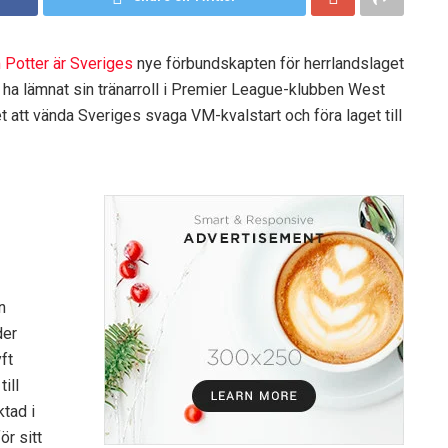
 Potter är Sveriges
nye förbundskapten för herrlandslaget
tt ha lämnat sin tränarroll i Premier League-klubben West
t att vända Sveriges svaga VM-kvalstart och föra laget till
n
der
ft
ill
tad i
ör sitt