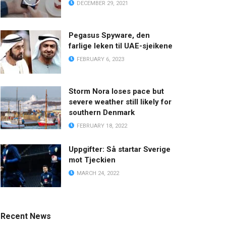
DECEMBER 29, 2021
Pegasus Spyware, den
farlige leken til UAE-sjeikene
FEBRUARY 6, 2023
Storm Nora loses pace but
severe weather still likely for
southern Denmark
FEBRUARY 18, 2022
Uppgifter: Så startar Sverige
mot Tjeckien
MARCH 24, 2022
Recent News