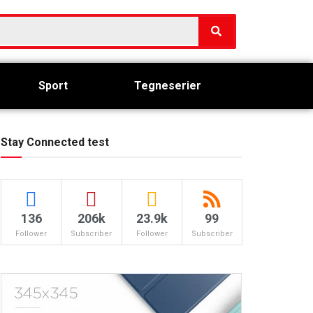
Sport
Tegneserier
Stay Connected test
136
206k
23.9k
99
Follower
Subscriber
Follower
Subscriber