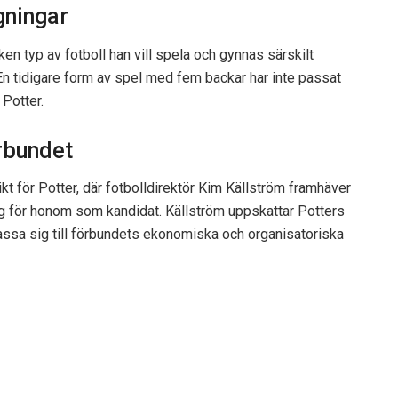
gningar
ken typ av fotboll han vill spela och gynnas särskilt
n tidigare form av spel med fem backar har inte passat
Potter.​
rbundet
ikt för Potter, där fotbolldirektör Kim Källström framhäver
ig för honom som kandidat. Källström uppskattar Potters
ssa sig till förbundets ekonomiska och organisatoriska