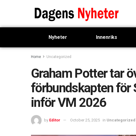
Nyheter
Innenriks
Home
Uncategorized
Graham Potter tar 
förbundskapten för S
inför VM 2026
by
Editor
October 25, 2025
in
Uncategorized