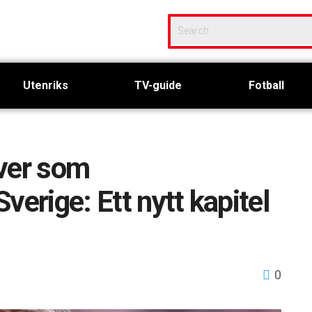
Utenriks
TV-guide
Fotball
över som
verige: Ett nytt kapitel
0